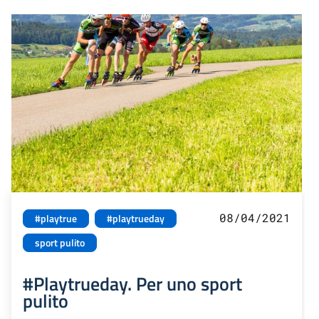
08/04/2021
#playtrue
#playtrueday
sport pulito
#Playtrueday. Per uno sport
pulito