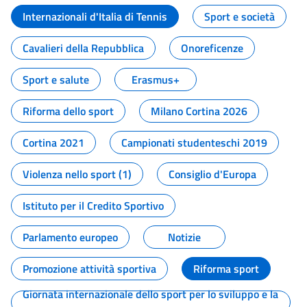
Internazionali d'Italia di Tennis
Sport e società
Cavalieri della Repubblica
Onoreficenze
Sport e salute
Erasmus+
Riforma dello sport
Milano Cortina 2026
Cortina 2021
Campionati studenteschi 2019
Violenza nello sport (1)
Consiglio d'Europa
Istituto per il Credito Sportivo
Parlamento europeo
Notizie
Promozione attività sportiva
Riforma sport
Giornata internazionale dello sport per lo sviluppo e la