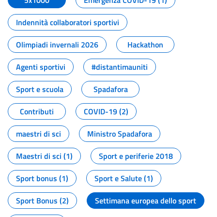
5x1000
Emergenza COVID-19 (1)
Indennità collaboratori sportivi
Olimpiadi invernali 2026
Hackathon
Agenti sportivi
#distantimauniti
Sport e scuola
Spadafora
Contributi
COVID-19 (2)
maestri di sci
Ministro Spadafora
Maestri di sci (1)
Sport e periferie 2018
Sport bonus (1)
Sport e Salute (1)
Sport Bonus (2)
Settimana europea dello sport