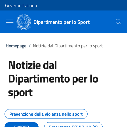
Vai al contenuto
Vai alla navigazione del sito
Governo Italiano
Dipartimento per lo Sport
Cerca
Homepage
/
Notizie dal Dipartimento per lo sport
Notizie dal
Dipartimento per lo
sport
Tutti i contenuti della pagina No
Prevenzione della violenza nello sport