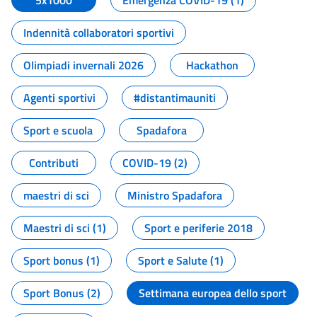
5x1000
Emergenza COVID-19 (1)
Indennità collaboratori sportivi
Olimpiadi invernali 2026
Hackathon
Agenti sportivi
#distantimauniti
Sport e scuola
Spadafora
Contributi
COVID-19 (2)
maestri di sci
Ministro Spadafora
Maestri di sci (1)
Sport e periferie 2018
Sport bonus (1)
Sport e Salute (1)
Sport Bonus (2)
Settimana europea dello sport