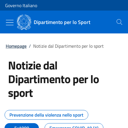
Vai al contenuto
Vai alla navigazione del sito
Governo Italiano
Dipartimento per lo Sport
Cerca
Homepage
/
Notizie dal Dipartimento per lo sport
Notizie dal
Dipartimento per lo
sport
Tutti i contenuti della pagina No
Prevenzione della violenza nello sport