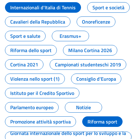
Internazionali d'Italia di Tennis
Sport e società
Cavalieri della Repubblica
Onoreficenze
Sport e salute
Erasmus+
Riforma dello sport
Milano Cortina 2026
Cortina 2021
Campionati studenteschi 2019
Violenza nello sport (1)
Consiglio d'Europa
Istituto per il Credito Sportivo
Parlamento europeo
Notizie
Promozione attività sportiva
Riforma sport
Giornata internazionale dello sport per lo sviluppo e la