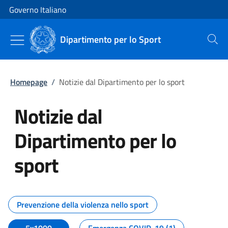
Vai al contenuto
Vai alla navigazione del sito
Governo Italiano
Dipartimento per lo Sport
Cerca
Homepage
/
Notizie dal Dipartimento per lo sport
Notizie dal
Dipartimento per lo
sport
Tutti i contenuti della pagina No
Prevenzione della violenza nello sport