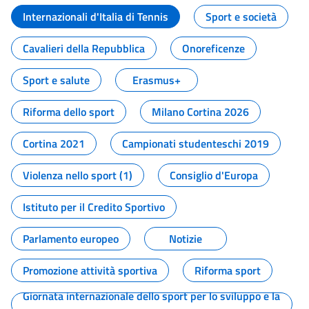
Internazionali d'Italia di Tennis
Sport e società
Cavalieri della Repubblica
Onoreficenze
Sport e salute
Erasmus+
Riforma dello sport
Milano Cortina 2026
Cortina 2021
Campionati studenteschi 2019
Violenza nello sport (1)
Consiglio d'Europa
Istituto per il Credito Sportivo
Parlamento europeo
Notizie
Promozione attività sportiva
Riforma sport
Giornata internazionale dello sport per lo sviluppo e la