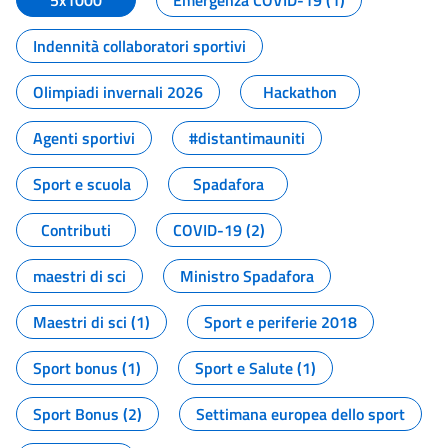
5x1000
Emergenza COVID-19 (1)
Indennità collaboratori sportivi
Olimpiadi invernali 2026
Hackathon
Agenti sportivi
#distantimauniti
Sport e scuola
Spadafora
Contributi
COVID-19 (2)
maestri di sci
Ministro Spadafora
Maestri di sci (1)
Sport e periferie 2018
Sport bonus (1)
Sport e Salute (1)
Sport Bonus (2)
Settimana europea dello sport