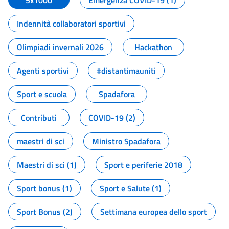
5x1000
Emergenza COVID-19 (1)
Indennità collaboratori sportivi
Olimpiadi invernali 2026
Hackathon
Agenti sportivi
#distantimauniti
Sport e scuola
Spadafora
Contributi
COVID-19 (2)
maestri di sci
Ministro Spadafora
Maestri di sci (1)
Sport e periferie 2018
Sport bonus (1)
Sport e Salute (1)
Sport Bonus (2)
Settimana europea dello sport