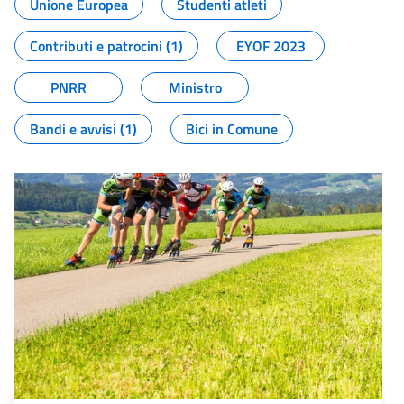
Unione Europea
Studenti atleti
Contributi e patrocini (1)
EYOF 2023
PNRR
Ministro
Bandi e avvisi (1)
Bici in Comune