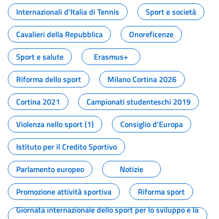
Internazionali d'Italia di Tennis
Sport e società
Cavalieri della Repubblica
Onoreficenze
Sport e salute
Erasmus+
Riforma dello sport
Milano Cortina 2026
Cortina 2021
Campionati studenteschi 2019
Violenza nello sport (1)
Consiglio d'Europa
Istituto per il Credito Sportivo
Parlamento europeo
Notizie
Promozione attività sportiva
Riforma sport
Giornata internazionale dello sport per lo sviluppo e la