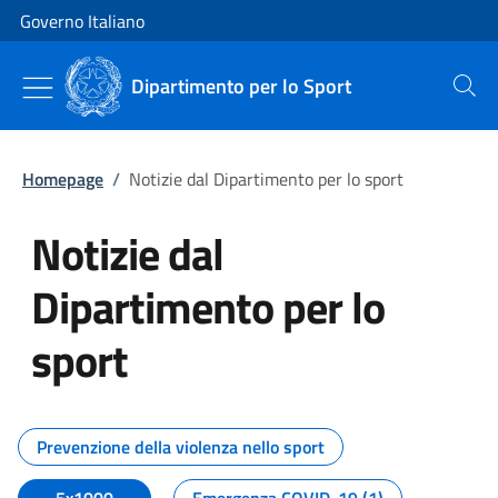
Vai al contenuto
Vai alla navigazione del sito
Governo Italiano
Dipartimento per lo Sport
Cerca
Homepage
/
Notizie dal Dipartimento per lo sport
Notizie dal
Dipartimento per lo
sport
Tutti i contenuti della pagina No
Prevenzione della violenza nello sport