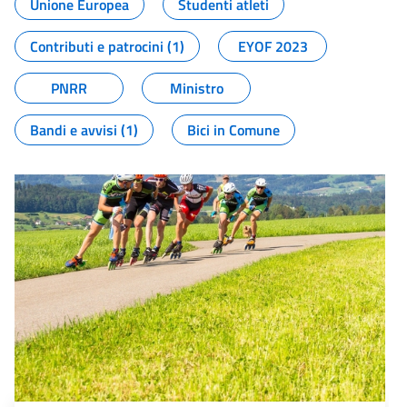
Unione Europea
Studenti atleti
Contributi e patrocini (1)
EYOF 2023
PNRR
Ministro
Bandi e avvisi (1)
Bici in Comune