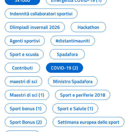
5x1000
Emergenza COVID-19 (1)
Indennità collaboratori sportivi
Olimpiadi invernali 2026
Hackathon
Agenti sportivi
#distantimauniti
Sport e scuola
Spadafora
Contributi
COVID-19 (2)
maestri di sci
Ministro Spadafora
Maestri di sci (1)
Sport e periferie 2018
Sport bonus (1)
Sport e Salute (1)
Sport Bonus (2)
Settimana europea dello sport