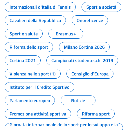
Internazionali d'Italia di Tennis
Sport e società
Cavalieri della Repubblica
Onoreficenze
Sport e salute
Erasmus+
Riforma dello sport
Milano Cortina 2026
Cortina 2021
Campionati studenteschi 2019
Violenza nello sport (1)
Consiglio d'Europa
Istituto per il Credito Sportivo
Parlamento europeo
Notizie
Promozione attività sportiva
Riforma sport
Giornata internazionale dello sport per lo sviluppo e la