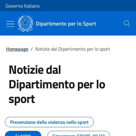
Vai al contenuto
Vai alla navigazione del sito
Governo Italiano
Dipartimento per lo Sport
Cerca
Homepage
/
Notizie dal Dipartimento per lo sport
Notizie dal
Dipartimento per lo
sport
Tutti i contenuti della pagina No
Prevenzione della violenza nello sport