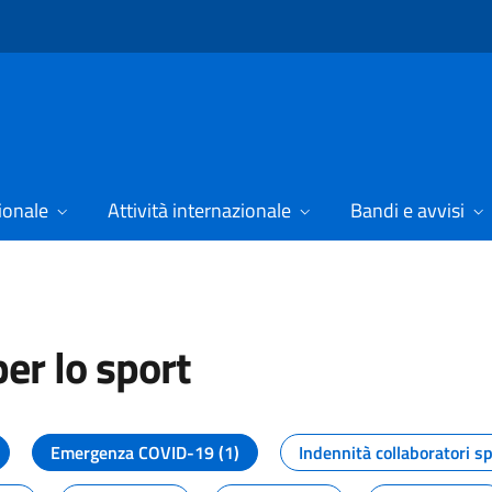
ionale
Attività internazionale
Bandi e avvisi
er lo sport
tizie dal Dipartimento per lo spor
Emergenza COVID-19 (1)
Indennità collaboratori sp