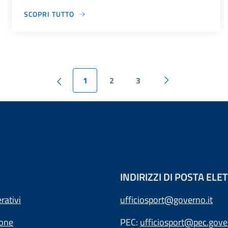
SCOPRI TUTTO
1
2
3
INDIRIZZI DI POSTA EL
rativi
ufficiosport@governo.it
ione
PEC:
ufficiosport@pec.gover