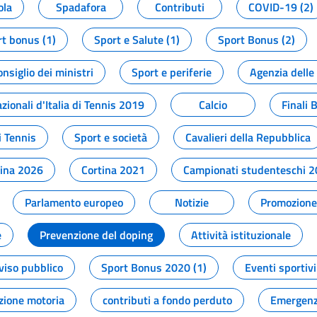
ola
Spadafora
Contributi
COVID-19 (2)
t bonus (1)
Sport e Salute (1)
Sport Bonus (2)
onsiglio dei ministri
Sport e periferie
Agenzia delle
zionali d'Italia di Tennis 2019
Calcio
Finali 
i Tennis
Sport e società
Cavalieri della Repubblica
tina 2026
Cortina 2021
Campionati studenteschi 
Parlamento europeo
Notizie
Promozione 
e
Prevenzione del doping
Attività istituzionale
viso pubblico
Sport Bonus 2020 (1)
Eventi sportivi
zione motoria
contributi a fondo perduto
Emergenz