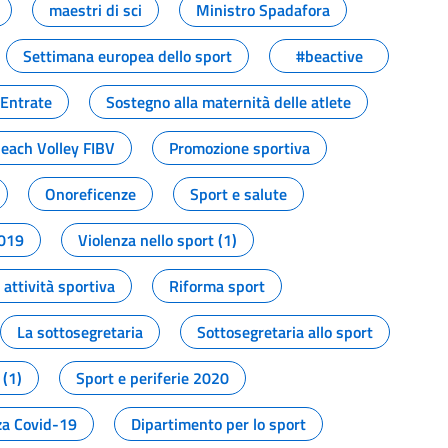
maestri di sci
Ministro Spadafora
Settimana europea dello sport
#beactive
 Entrate
Sostegno alla maternità delle atlete
Beach Volley FIBV
Promozione sportiva
Onoreficenze
Sport e salute
2019
Violenza nello sport (1)
attività sportiva
Riforma sport
La sottosegretaria
Sottosegretaria allo sport
 (1)
Sport e periferie 2020
a Covid-19
Dipartimento per lo sport