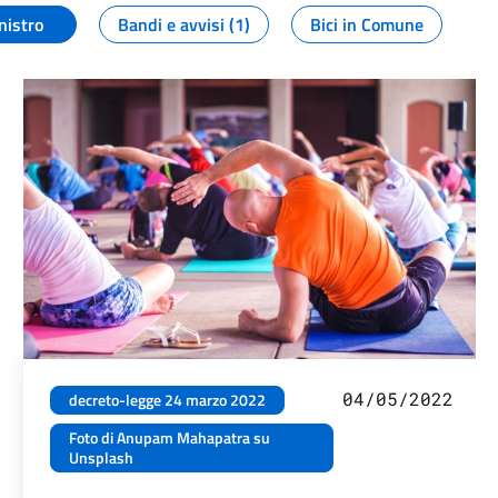
nistro
Bandi e avvisi (1)
Bici in Comune
04/05/2022
decreto-legge 24 marzo 2022
Foto di Anupam Mahapatra su
Unsplash