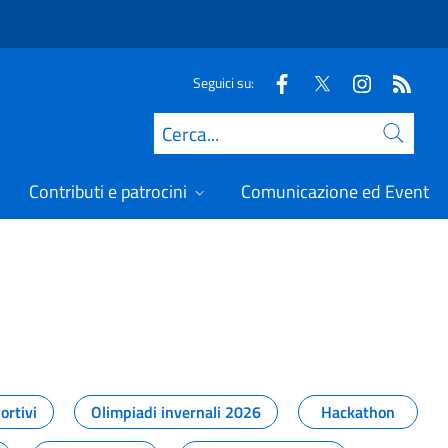
Seguici su:
Cerca
Contributi e patrocini
Comunicazione ed Eventi
t
ortivi
Olimpiadi invernali 2026
Hackathon