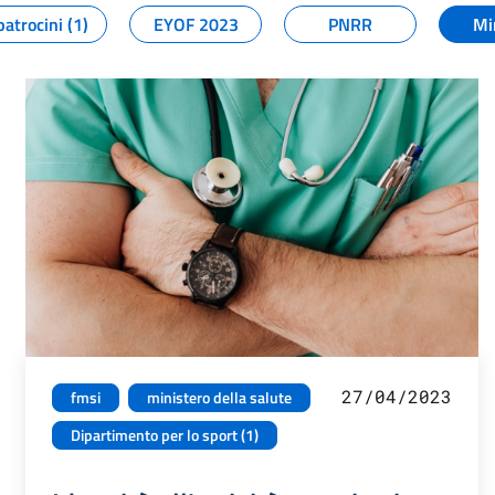
patrocini (1)
EYOF 2023
PNRR
Mi
27/04/2023
fmsi
ministero della salute
Dipartimento per lo sport (1)