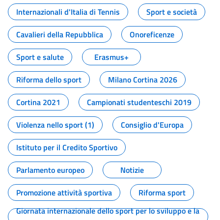
Internazionali d'Italia di Tennis
Sport e società
Cavalieri della Repubblica
Onoreficenze
Sport e salute
Erasmus+
Riforma dello sport
Milano Cortina 2026
Cortina 2021
Campionati studenteschi 2019
Violenza nello sport (1)
Consiglio d'Europa
Istituto per il Credito Sportivo
Parlamento europeo
Notizie
Promozione attività sportiva
Riforma sport
Giornata internazionale dello sport per lo sviluppo e la