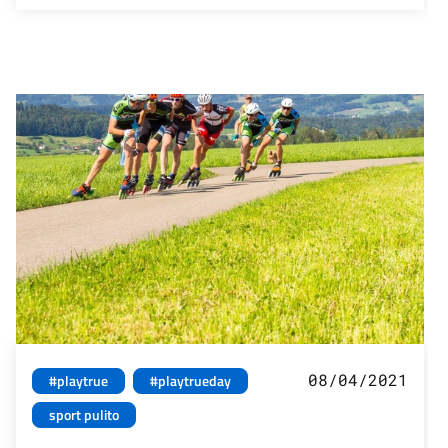
08/04/2021
#playtrue
#playtrueday
sport pulito