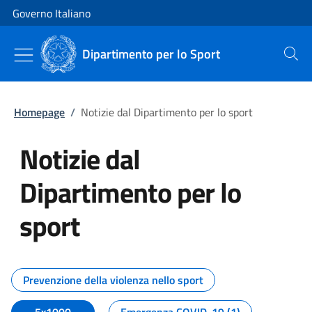
Vai al contenuto
Vai alla navigazione del sito
Governo Italiano
Dipartimento per lo Sport
Cerca
Homepage
/
Notizie dal Dipartimento per lo sport
Notizie dal
Dipartimento per lo
sport
Tutti i contenuti della pagina No
Prevenzione della violenza nello sport