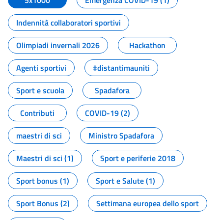
5x1000
Emergenza COVID-19 (1)
Indennità collaboratori sportivi
Olimpiadi invernali 2026
Hackathon
Agenti sportivi
#distantimauniti
Sport e scuola
Spadafora
Contributi
COVID-19 (2)
maestri di sci
Ministro Spadafora
Maestri di sci (1)
Sport e periferie 2018
Sport bonus (1)
Sport e Salute (1)
Sport Bonus (2)
Settimana europea dello sport