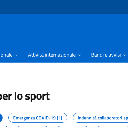
ionale
Attività internazionale
Bandi e avvisi
er lo sport
tizie dal Dipartimento per lo spor
Emergenza COVID-19 (1)
Indennità collaboratori sp