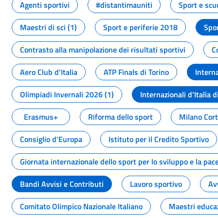
Agenti sportivi
#distantimauniti
Sport e scu
Maestri di sci (1)
Sport e periferie 2018
Spor
Contrasto alla manipolazione dei risultati sportivi
C
Aero Club d'Italia
ATP Finals di Torino
Interna
Olimpiadi Invernali 2026 (1)
Internazionali d'Italia d
Erasmus+
Riforma dello sport
Milano Cor
Consiglio d'Europa
Istituto per il Credito Sportivo
Giornata internazionale dello sport per lo sviluppo e la pac
Bandi Avvisi e Contributi
Lavoro sportivo
Av
Comitato Olimpico Nazionale Italiano
Maestri educa