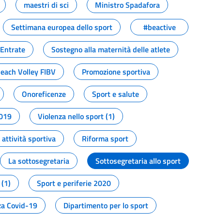
maestri di sci
Ministro Spadafora
Settimana europea dello sport
#beactive
 Entrate
Sostegno alla maternità delle atlete
Beach Volley FIBV
Promozione sportiva
Onoreficenze
Sport e salute
2019
Violenza nello sport (1)
attività sportiva
Riforma sport
La sottosegretaria
Sottosegretaria allo sport
 (1)
Sport e periferie 2020
a Covid-19
Dipartimento per lo sport