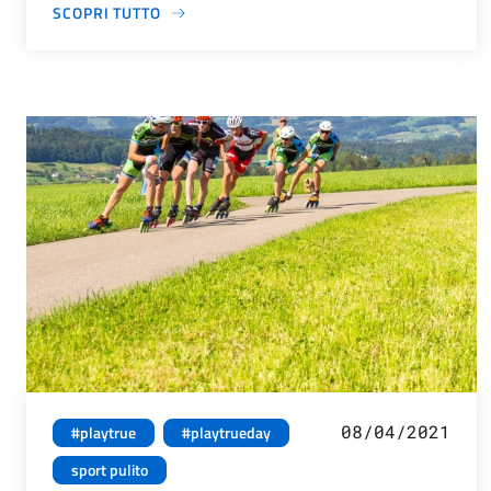
SCOPRI TUTTO
08/04/2021
#playtrue
#playtrueday
sport pulito