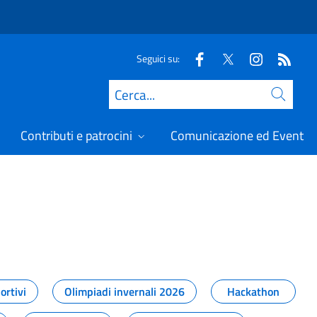
Seguici su:
Cerca
Contributi e patrocini
Comunicazione ed Eventi
t
ortivi
Olimpiadi invernali 2026
Hackathon