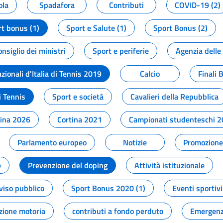
ola
Spadafora
Contributi
COVID-19 (2)
t bonus (1)
Sport e Salute (1)
Sport Bonus (2)
onsiglio dei ministri
Sport e periferie
Agenzia delle
zionali d'Italia di Tennis 2019
Calcio
Finali 
i Tennis
Sport e società
Cavalieri della Repubblica
tina 2026
Cortina 2021
Campionati studenteschi 
Parlamento europeo
Notizie
Promozione 
e
Prevenzione del doping
Attività istituzionale
viso pubblico
Sport Bonus 2020 (1)
Eventi sportivi
zione motoria
contributi a fondo perduto
Emergenz