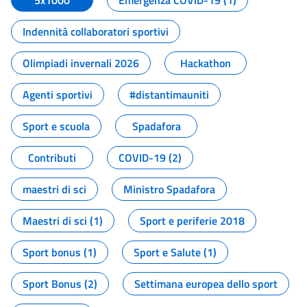
5x1000
Emergenza COVID-19 (1)
Indennità collaboratori sportivi
Olimpiadi invernali 2026
Hackathon
Agenti sportivi
#distantimauniti
Sport e scuola
Spadafora
Contributi
COVID-19 (2)
maestri di sci
Ministro Spadafora
Maestri di sci (1)
Sport e periferie 2018
Sport bonus (1)
Sport e Salute (1)
Sport Bonus (2)
Settimana europea dello sport