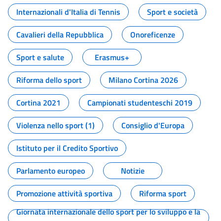
Internazionali d'Italia di Tennis
Sport e società
Cavalieri della Repubblica
Onoreficenze
Sport e salute
Erasmus+
Riforma dello sport
Milano Cortina 2026
Cortina 2021
Campionati studenteschi 2019
Violenza nello sport (1)
Consiglio d'Europa
Istituto per il Credito Sportivo
Parlamento europeo
Notizie
Promozione attività sportiva
Riforma sport
Giornata internazionale dello sport per lo sviluppo e la