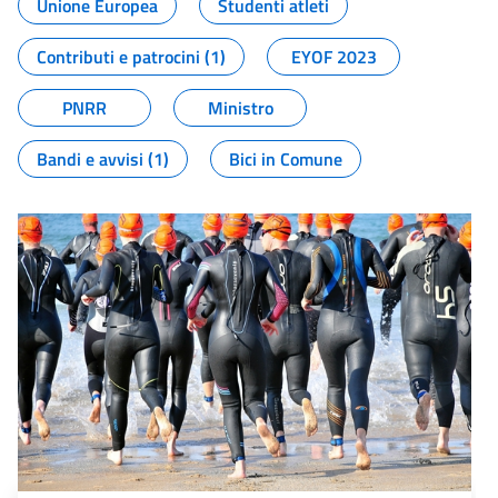
Unione Europea
Studenti atleti
Contributi e patrocini (1)
EYOF 2023
PNRR
Ministro
Bandi e avvisi (1)
Bici in Comune