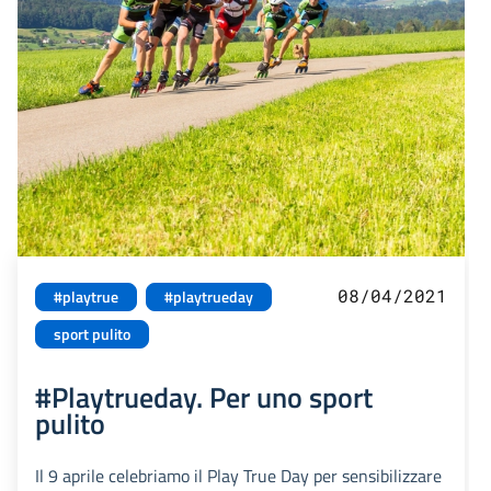
08/04/2021
#playtrue
#playtrueday
sport pulito
#Playtrueday. Per uno sport
pulito
Il 9 aprile celebriamo il Play True Day per sensibilizzare