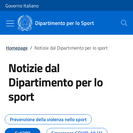
Vai al contenuto
Vai alla navigazione del sito
Governo Italiano
Dipartimento per lo Sport
Cerca
Homepage
/
Notizie dal Dipartimento per lo sport
Notizie dal
Dipartimento per lo
sport
Tutti i contenuti della pagina No
Prevenzione della violenza nello sport