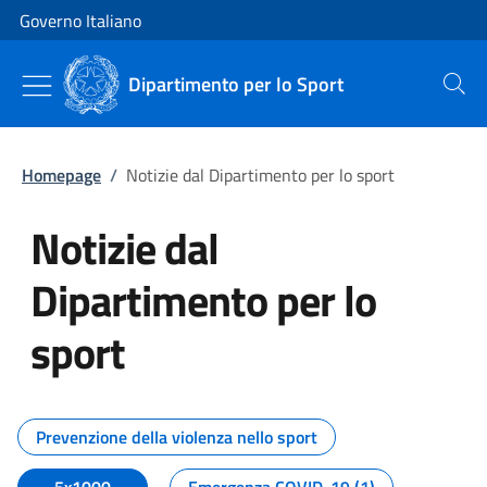
Vai al contenuto
Vai alla navigazione del sito
Governo Italiano
Dipartimento per lo Sport
Cerca
Homepage
/
Notizie dal Dipartimento per lo sport
Notizie dal
Dipartimento per lo
sport
Tutti i contenuti della pagina No
Prevenzione della violenza nello sport