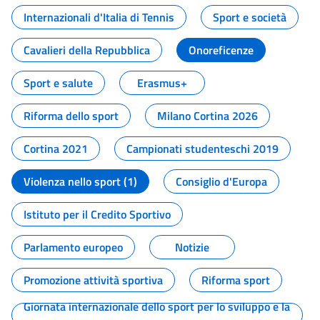
Internazionali d'Italia di Tennis
Sport e società
Cavalieri della Repubblica
Onoreficenze
Sport e salute
Erasmus+
Riforma dello sport
Milano Cortina 2026
Cortina 2021
Campionati studenteschi 2019
Violenza nello sport (1)
Consiglio d'Europa
Istituto per il Credito Sportivo
Parlamento europeo
Notizie
Promozione attività sportiva
Riforma sport
Giornata internazionale dello sport per lo sviluppo e la