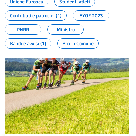
Unione Europea
Studenti atleti
Contributi e patrocini (1)
EYOF 2023
PNRR
Ministro
Bandi e avvisi (1)
Bici in Comune