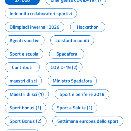
5x1000
Emergenza COVID-19 (1)
Indennità collaboratori sportivi
Olimpiadi invernali 2026
Hackathon
Agenti sportivi
#distantimauniti
Sport e scuola
Spadafora
Contributi
COVID-19 (2)
maestri di sci
Ministro Spadafora
Maestri di sci (1)
Sport e periferie 2018
Sport bonus (1)
Sport e Salute (1)
Sport Bonus (2)
Settimana europea dello sport