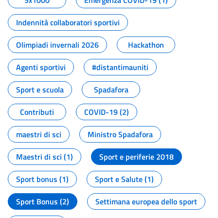
5x1000
Emergenza COVID-19 (1)
Indennità collaboratori sportivi
Olimpiadi invernali 2026
Hackathon
Agenti sportivi
#distantimauniti
Sport e scuola
Spadafora
Contributi
COVID-19 (2)
maestri di sci
Ministro Spadafora
Maestri di sci (1)
Sport e periferie 2018
Sport bonus (1)
Sport e Salute (1)
Sport Bonus (2)
Settimana europea dello sport