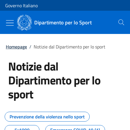
Vai al contenuto
Vai alla navigazione del sito
Governo Italiano
Dipartimento per lo Sport
Cerca
Homepage
/
Notizie dal Dipartimento per lo sport
Notizie dal
Dipartimento per lo
sport
Tutti i contenuti della pagina No
Prevenzione della violenza nello sport