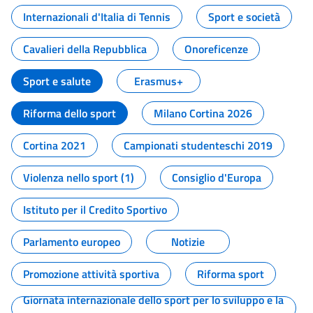
Internazionali d'Italia di Tennis
Sport e società
Cavalieri della Repubblica
Onoreficenze
Sport e salute
Erasmus+
Riforma dello sport
Milano Cortina 2026
Cortina 2021
Campionati studenteschi 2019
Violenza nello sport (1)
Consiglio d'Europa
Istituto per il Credito Sportivo
Parlamento europeo
Notizie
Promozione attività sportiva
Riforma sport
Giornata internazionale dello sport per lo sviluppo e la