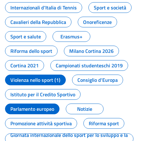
Internazionali d'Italia di Tennis
Sport e società
Cavalieri della Repubblica
Onoreficenze
Sport e salute
Erasmus+
Riforma dello sport
Milano Cortina 2026
Cortina 2021
Campionati studenteschi 2019
Violenza nello sport (1)
Consiglio d'Europa
Istituto per il Credito Sportivo
Parlamento europeo
Notizie
Promozione attività sportiva
Riforma sport
Giornata internazionale dello sport per lo sviluppo e la