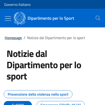
Vai al contenuto
Vai alla navigazione del sito
Governo Italiano
Dipartimento per lo Sport
Cerca
Homepage
/
Notizie dal Dipartimento per lo sport
Notizie dal
Dipartimento per lo
sport
Tutti i contenuti della pagina No
Prevenzione della violenza nello sport