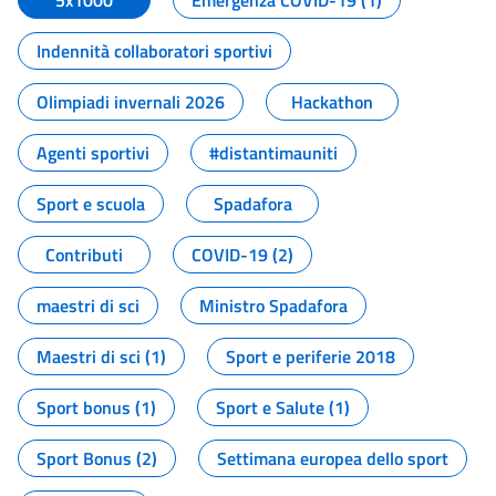
5x1000
Emergenza COVID-19 (1)
Indennità collaboratori sportivi
Olimpiadi invernali 2026
Hackathon
Agenti sportivi
#distantimauniti
Sport e scuola
Spadafora
Contributi
COVID-19 (2)
maestri di sci
Ministro Spadafora
Maestri di sci (1)
Sport e periferie 2018
Sport bonus (1)
Sport e Salute (1)
Sport Bonus (2)
Settimana europea dello sport