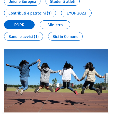
Unione Europea
Studenti atleti
Contributi e patrocini (1)
EYOF 2023
PNRR
Ministro
Bandi e avvisi (1)
Bici in Comune