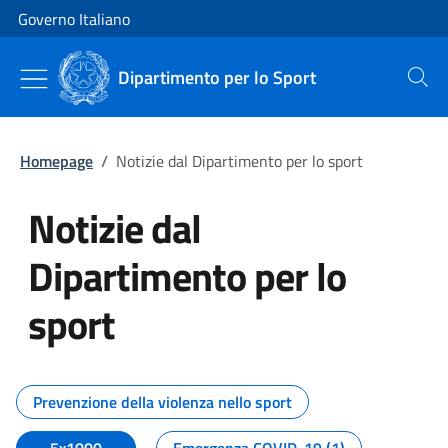
Vai al contenuto
Vai alla navigazione del sito
Governo Italiano
Dipartimento per lo Sport
Cerca
Homepage
/
Notizie dal Dipartimento per lo sport
Notizie dal
Dipartimento per lo
sport
Tutti i contenuti della pagina No
Prevenzione della violenza nello sport