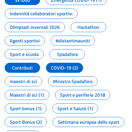
5x1000
Emergenza COVID-19 (1)
Indennità collaboratori sportivi
Olimpiadi invernali 2026
Hackathon
Agenti sportivi
#distantimauniti
Sport e scuola
Spadafora
Contributi
COVID-19 (2)
maestri di sci
Ministro Spadafora
Maestri di sci (1)
Sport e periferie 2018
Sport bonus (1)
Sport e Salute (1)
Sport Bonus (2)
Settimana europea dello sport