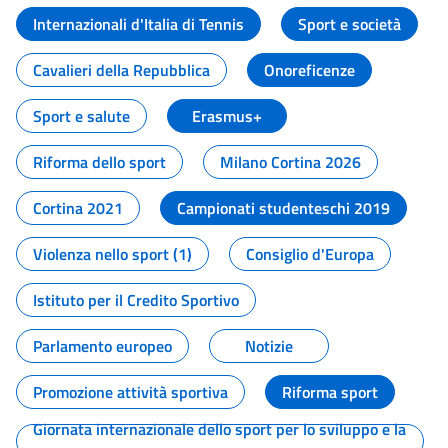
Internazionali d'Italia di Tennis
Sport e società
Cavalieri della Repubblica
Onoreficenze
Sport e salute
Erasmus+
Riforma dello sport
Milano Cortina 2026
Cortina 2021
Campionati studenteschi 2019
Violenza nello sport (1)
Consiglio d'Europa
Istituto per il Credito Sportivo
Parlamento europeo
Notizie
Promozione attività sportiva
Riforma sport
Giornata internazionale dello sport per lo sviluppo e la