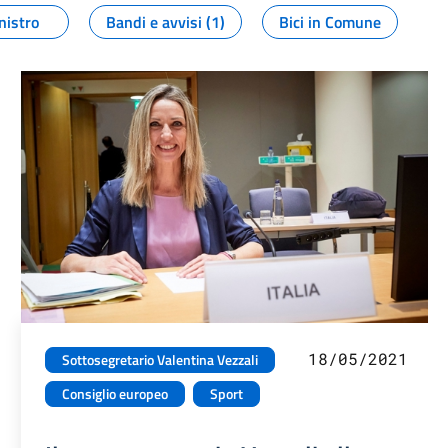
nistro
Bandi e avvisi (1)
Bici in Comune
18/05/2021
Sottosegretario Valentina Vezzali
Consiglio europeo
Sport