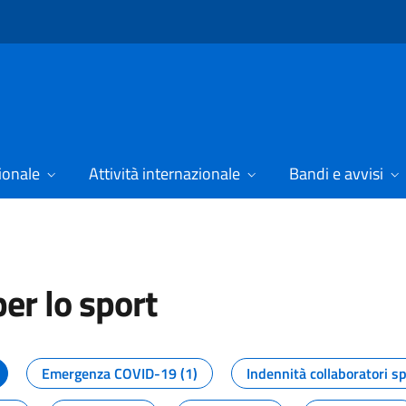
ionale
Attività internazionale
Bandi e avvisi
er lo sport
tizie dal Dipartimento per lo spor
Emergenza COVID-19 (1)
Indennità collaboratori sp