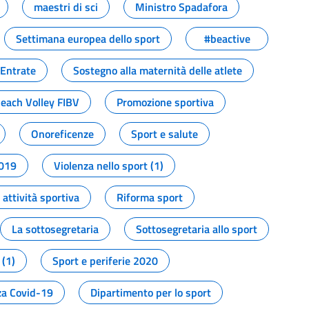
maestri di sci
Ministro Spadafora
Settimana europea dello sport
#beactive
 Entrate
Sostegno alla maternità delle atlete
Beach Volley FIBV
Promozione sportiva
Onoreficenze
Sport e salute
2019
Violenza nello sport (1)
attività sportiva
Riforma sport
La sottosegretaria
Sottosegretaria allo sport
 (1)
Sport e periferie 2020
a Covid-19
Dipartimento per lo sport