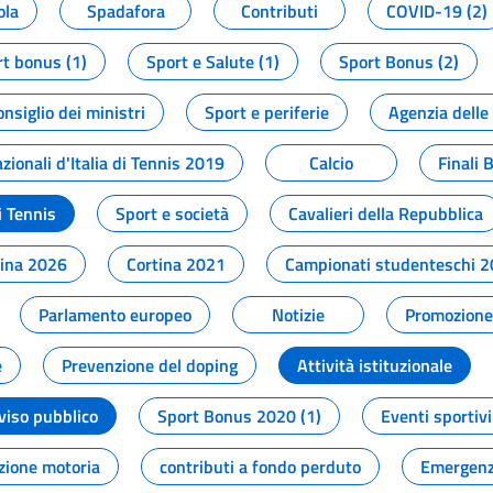
ola
Spadafora
Contributi
COVID-19 (2)
t bonus (1)
Sport e Salute (1)
Sport Bonus (2)
onsiglio dei ministri
Sport e periferie
Agenzia delle
zionali d'Italia di Tennis 2019
Calcio
Finali 
i Tennis
Sport e società
Cavalieri della Repubblica
tina 2026
Cortina 2021
Campionati studenteschi 
Parlamento europeo
Notizie
Promozione 
e
Prevenzione del doping
Attività istituzionale
viso pubblico
Sport Bonus 2020 (1)
Eventi sportivi
zione motoria
contributi a fondo perduto
Emergenz