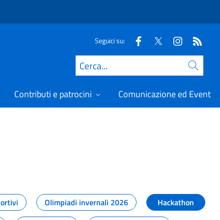
Seguici su:
Cerca
Contributi e patrocini
Comunicazione ed Eventi
t
ortivi
Olimpiadi invernali 2026
Hackathon