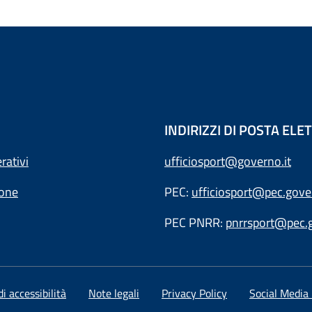
INDIRIZZI DI POSTA EL
rativi
ufficiosport@governo.it
ione
PEC:
ufficiosport@pec.gover
PEC PNRR:
pnrrsport@pec.g
i accessibilità
Note legali
Privacy Policy
Social Media 