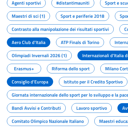
Agenti sportivi
#distantimauniti
Sport e scu
Maestri di sci (1)
Sport e periferie 2018
Spor
Contrasto alla manipolazione dei risultati sportivi
C
Aero Club d'Italia
ATP Finals di Torino
Interna
Olimpiadi Invernali 2026 (1)
Internazionali d'Italia d
Erasmus+
Riforma dello sport
Milano Cor
Consiglio d'Europa
Istituto per il Credito Sportivo
Giornata internazionale dello sport per lo sviluppo e la pac
Bandi Avvisi e Contributi
Lavoro sportivo
Av
Comitato Olimpico Nazionale Italiano
Maestri educa