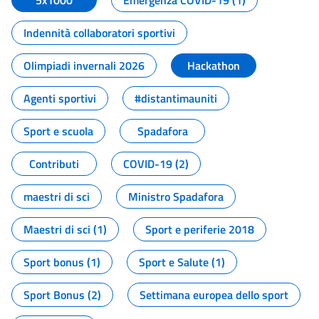
5x1000
Emergenza COVID-19 (1)
Indennità collaboratori sportivi
Olimpiadi invernali 2026
Hackathon
Agenti sportivi
#distantimauniti
Sport e scuola
Spadafora
Contributi
COVID-19 (2)
maestri di sci
Ministro Spadafora
Maestri di sci (1)
Sport e periferie 2018
Sport bonus (1)
Sport e Salute (1)
Sport Bonus (2)
Settimana europea dello sport