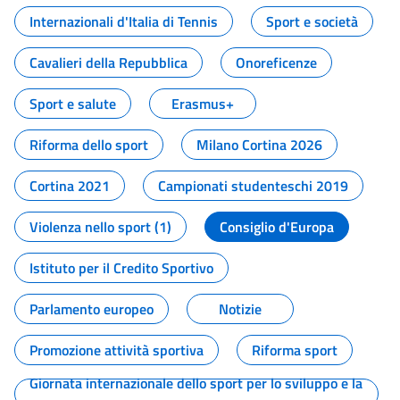
Internazionali d'Italia di Tennis
Sport e società
Cavalieri della Repubblica
Onoreficenze
Sport e salute
Erasmus+
Riforma dello sport
Milano Cortina 2026
Cortina 2021
Campionati studenteschi 2019
Violenza nello sport (1)
Consiglio d'Europa
Istituto per il Credito Sportivo
Parlamento europeo
Notizie
Promozione attività sportiva
Riforma sport
Giornata internazionale dello sport per lo sviluppo e la