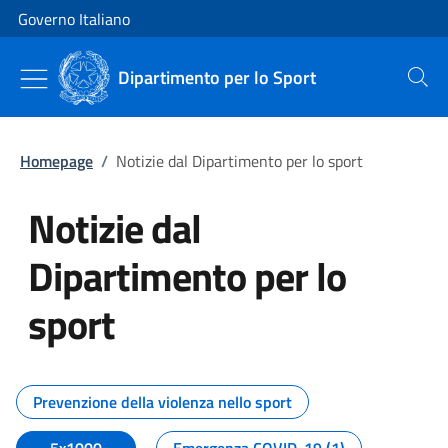
Vai al contenuto
Vai alla navigazione del sito
Governo Italiano
Dipartimento per lo Sport
Cerca
Homepage
/
Notizie dal Dipartimento per lo sport
Notizie dal
Dipartimento per lo
sport
Tutti i contenuti della pagina No
Prevenzione della violenza nello sport