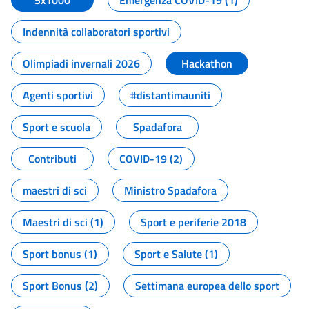
5x1000
Emergenza COVID-19 (1)
Indennità collaboratori sportivi
Olimpiadi invernali 2026
Hackathon
Agenti sportivi
#distantimauniti
Sport e scuola
Spadafora
Contributi
COVID-19 (2)
maestri di sci
Ministro Spadafora
Maestri di sci (1)
Sport e periferie 2018
Sport bonus (1)
Sport e Salute (1)
Sport Bonus (2)
Settimana europea dello sport