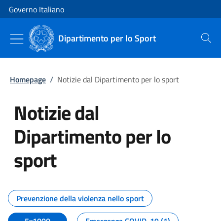
Vai al contenuto
Vai alla navigazione del sito
Governo Italiano
Dipartimento per lo Sport
Cerca
Homepage
/
Notizie dal Dipartimento per lo sport
Notizie dal
Dipartimento per lo
sport
Tutti i contenuti della pagina No
Prevenzione della violenza nello sport