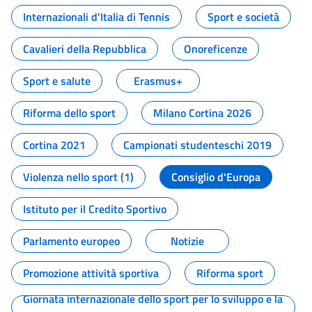
Internazionali d'Italia di Tennis
Sport e società
Cavalieri della Repubblica
Onoreficenze
Sport e salute
Erasmus+
Riforma dello sport
Milano Cortina 2026
Cortina 2021
Campionati studenteschi 2019
Violenza nello sport (1)
Consiglio d'Europa
Istituto per il Credito Sportivo
Parlamento europeo
Notizie
Promozione attività sportiva
Riforma sport
Giornata internazionale dello sport per lo sviluppo e la