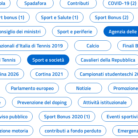
ola
Spadafora
Contributi
COVID-19 (2)
t bonus (1)
Sport e Salute (1)
Sport Bonus (2)
onsiglio dei ministri
Sport e periferie
Agenzia delle
zionali d'Italia di Tennis 2019
Calcio
Finali 
i Tennis
Sport e società
Cavalieri della Repubblica
tina 2026
Cortina 2021
Campionati studenteschi 
Parlamento europeo
Notizie
Promozione 
e
Prevenzione del doping
Attività istituzionale
viso pubblico
Sport Bonus 2020 (1)
Eventi sportivi
zione motoria
contributi a fondo perduto
Emergenz