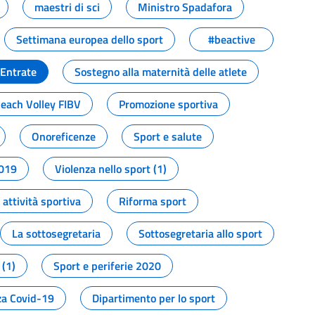
maestri di sci
Ministro Spadafora
Settimana europea dello sport
#beactive
 Entrate
Sostegno alla maternità delle atlete
Beach Volley FIBV
Promozione sportiva
Onoreficenze
Sport e salute
2019
Violenza nello sport (1)
attività sportiva
Riforma sport
La sottosegretaria
Sottosegretaria allo sport
 (1)
Sport e periferie 2020
a Covid-19
Dipartimento per lo sport