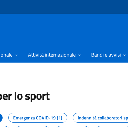
ionale
Attività internazionale
Bandi e avvisi
er lo sport
tizie dal Dipartimento per lo spor
Emergenza COVID-19 (1)
Indennità collaboratori sp