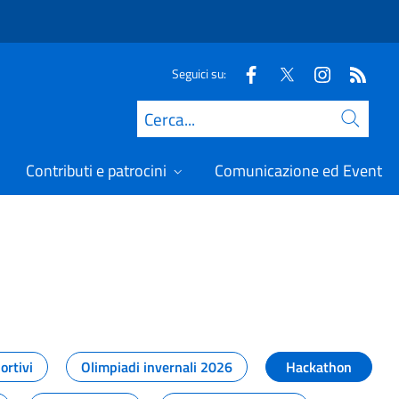
Seguici su:
Cerca
Contributi e patrocini
Comunicazione ed Eventi
t
ortivi
Olimpiadi invernali 2026
Hackathon