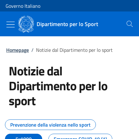
Vai al contenuto
Vai alla navigazione del sito
Governo Italiano
Dipartimento per lo Sport
Cerca
Homepage
/
Notizie dal Dipartimento per lo sport
Notizie dal
Dipartimento per lo
sport
Tutti i contenuti della pagina No
Prevenzione della violenza nello sport