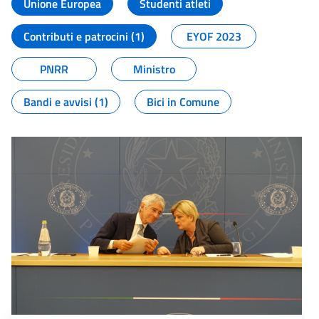
Unione Europea
Studenti atleti
Contributi e patrocini (1)
EYOF 2023
PNRR
Ministro
Bandi e avvisi (1)
Bici in Comune