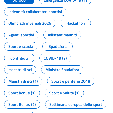
5x1000
Emergenza COVID-19 (1)
Indennità collaboratori sportivi
Olimpiadi invernali 2026
Hackathon
Agenti sportivi
#distantimauniti
Sport e scuola
Spadafora
Contributi
COVID-19 (2)
maestri di sci
Ministro Spadafora
Maestri di sci (1)
Sport e periferie 2018
Sport bonus (1)
Sport e Salute (1)
Sport Bonus (2)
Settimana europea dello sport