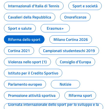
Internazionali d'Italia di Tennis
Sport e società
Cavalieri della Repubblica
Onoreficenze
Sport e salute
Erasmus+
Riforma dello sport
Milano Cortina 2026
Cortina 2021
Campionati studenteschi 2019
Violenza nello sport (1)
Consiglio d'Europa
Istituto per il Credito Sportivo
Parlamento europeo
Notizie
Promozione attività sportiva
Riforma sport
Giornata internazionale dello sport per lo sviluppo e la