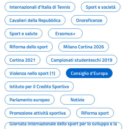
Internazionali d'Italia di Tennis
Sport e società
Cavalieri della Repubblica
Onoreficenze
Sport e salute
Erasmus+
Riforma dello sport
Milano Cortina 2026
Cortina 2021
Campionati studenteschi 2019
Violenza nello sport (1)
Consiglio d'Europa
Istituto per il Credito Sportivo
Parlamento europeo
Notizie
Promozione attività sportiva
Riforma sport
Giornata internazionale dello sport per lo sviluppo e la