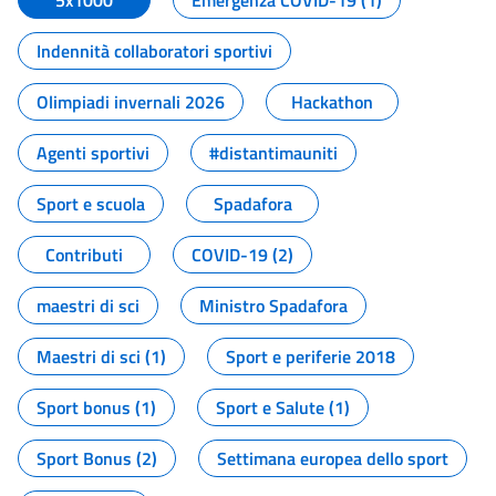
5x1000
Emergenza COVID-19 (1)
Indennità collaboratori sportivi
Olimpiadi invernali 2026
Hackathon
Agenti sportivi
#distantimauniti
Sport e scuola
Spadafora
Contributi
COVID-19 (2)
maestri di sci
Ministro Spadafora
Maestri di sci (1)
Sport e periferie 2018
Sport bonus (1)
Sport e Salute (1)
Sport Bonus (2)
Settimana europea dello sport