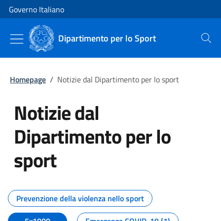
Vai al contenuto
Vai alla navigazione del sito
Governo Italiano
Dipartimento per lo Sport
Cerca
Homepage
/
Notizie dal Dipartimento per lo sport
Notizie dal
Dipartimento per lo
sport
Tutti i contenuti della pagina No
Prevenzione della violenza nello sport