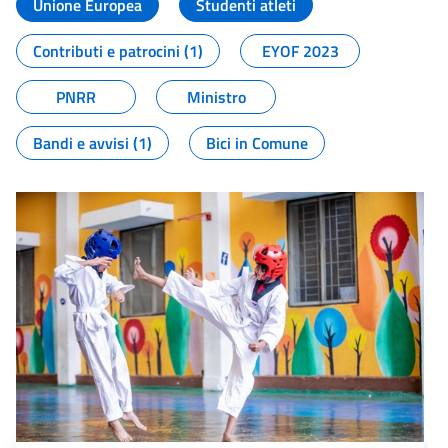
Unione Europea
Studenti atleti
Contributi e patrocini (1)
EYOF 2023
PNRR
Ministro
Bandi e avvisi (1)
Bici in Comune