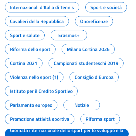
Internazionali d'Italia di Tennis
Sport e società
Cavalieri della Repubblica
Onoreficenze
Sport e salute
Erasmus+
Riforma dello sport
Milano Cortina 2026
Cortina 2021
Campionati studenteschi 2019
Violenza nello sport (1)
Consiglio d'Europa
Istituto per il Credito Sportivo
Parlamento europeo
Notizie
Promozione attività sportiva
Riforma sport
Giornata internazionale dello sport per lo sviluppo e la