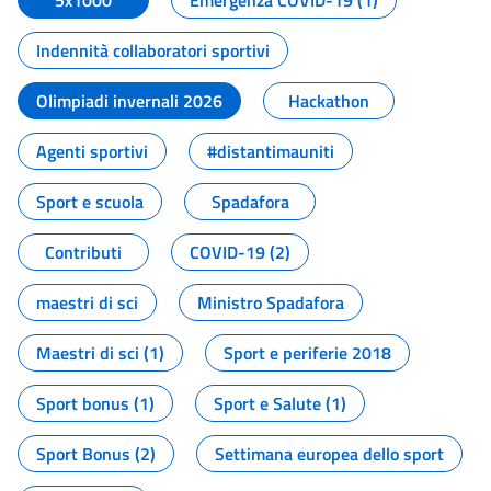
5x1000
Emergenza COVID-19 (1)
Indennità collaboratori sportivi
Olimpiadi invernali 2026
Hackathon
Agenti sportivi
#distantimauniti
Sport e scuola
Spadafora
Contributi
COVID-19 (2)
maestri di sci
Ministro Spadafora
Maestri di sci (1)
Sport e periferie 2018
Sport bonus (1)
Sport e Salute (1)
Sport Bonus (2)
Settimana europea dello sport