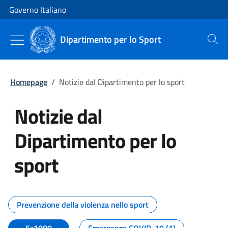
Vai al contenuto
Vai alla navigazione del sito
Governo Italiano
Dipartimento per lo Sport
Cerca
Homepage
/
Notizie dal Dipartimento per lo sport
Notizie dal
Dipartimento per lo
sport
Tutti i contenuti della pagina No
Prevenzione della violenza nello sport