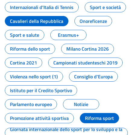
Internazionali d'Italia di Tennis
Sport e società
Cavalieri della Repubblica
Onoreficenze
Sport e salute
Erasmus+
Riforma dello sport
Milano Cortina 2026
Cortina 2021
Campionati studenteschi 2019
Violenza nello sport (1)
Consiglio d'Europa
Istituto per il Credito Sportivo
Parlamento europeo
Notizie
Promozione attività sportiva
Riforma sport
Giornata internazionale dello sport per lo sviluppo e la