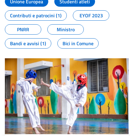
Unione Europea
Studenti atleti
Contributi e patrocini (1)
EYOF 2023
PNRR
Ministro
Bandi e avvisi (1)
Bici in Comune