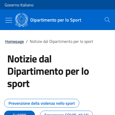
Vai al contenuto
Vai alla navigazione del sito
Governo Italiano
Dipartimento per lo Sport
Cerca
Homepage
/
Notizie dal Dipartimento per lo sport
Notizie dal
Dipartimento per lo
sport
Tutti i contenuti della pagina No
Prevenzione della violenza nello sport