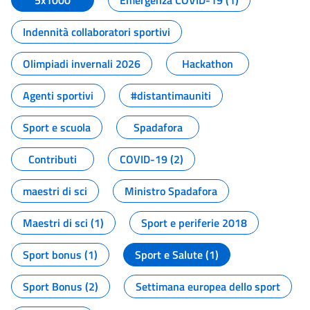
5x1000
Emergenza COVID-19 (1)
Indennità collaboratori sportivi
Olimpiadi invernali 2026
Hackathon
Agenti sportivi
#distantimauniti
Sport e scuola
Spadafora
Contributi
COVID-19 (2)
maestri di sci
Ministro Spadafora
Maestri di sci (1)
Sport e periferie 2018
Sport bonus (1)
Sport e Salute (1)
Sport Bonus (2)
Settimana europea dello sport