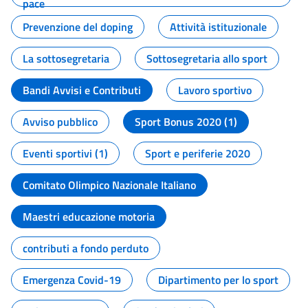
pace
Prevenzione del doping
Attività istituzionale
La sottosegretaria
Sottosegretaria allo sport
Bandi Avvisi e Contributi
Lavoro sportivo
Avviso pubblico
Sport Bonus 2020 (1)
Eventi sportivi (1)
Sport e periferie 2020
Comitato Olimpico Nazionale Italiano
Maestri educazione motoria
contributi a fondo perduto
Emergenza Covid-19
Dipartimento per lo sport