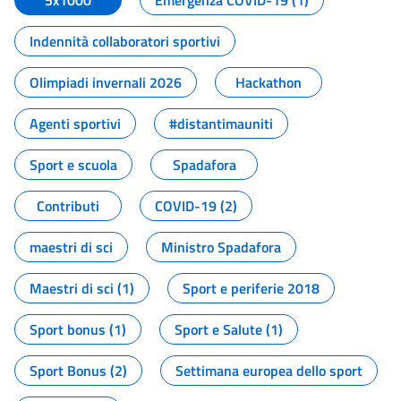
5x1000
Emergenza COVID-19 (1)
Indennità collaboratori sportivi
Olimpiadi invernali 2026
Hackathon
Agenti sportivi
#distantimauniti
Sport e scuola
Spadafora
Contributi
COVID-19 (2)
maestri di sci
Ministro Spadafora
Maestri di sci (1)
Sport e periferie 2018
Sport bonus (1)
Sport e Salute (1)
Sport Bonus (2)
Settimana europea dello sport