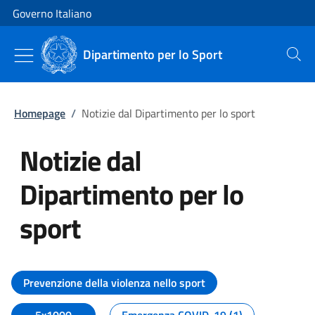
Vai al contenuto
Vai alla navigazione del sito
Governo Italiano
Dipartimento per lo Sport
Cerca
Homepage
/
Notizie dal Dipartimento per lo sport
Notizie dal
Dipartimento per lo
sport
Tutti i contenuti della pagina No
Prevenzione della violenza nello sport