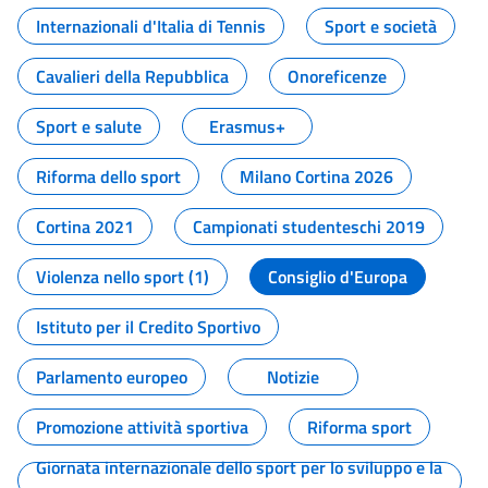
Internazionali d'Italia di Tennis
Sport e società
Cavalieri della Repubblica
Onoreficenze
Sport e salute
Erasmus+
Riforma dello sport
Milano Cortina 2026
Cortina 2021
Campionati studenteschi 2019
Violenza nello sport (1)
Consiglio d'Europa
Istituto per il Credito Sportivo
Parlamento europeo
Notizie
Promozione attività sportiva
Riforma sport
Giornata internazionale dello sport per lo sviluppo e la