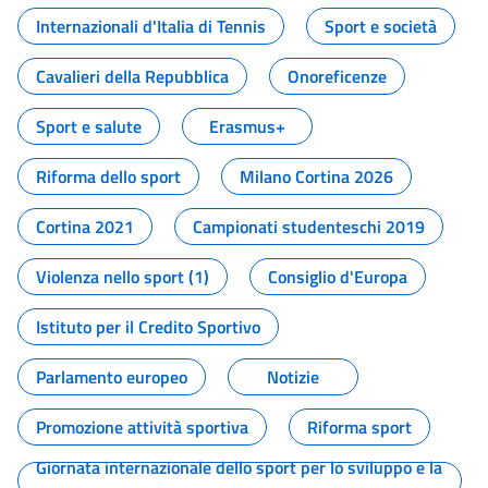
Internazionali d'Italia di Tennis
Sport e società
Cavalieri della Repubblica
Onoreficenze
Sport e salute
Erasmus+
Riforma dello sport
Milano Cortina 2026
Cortina 2021
Campionati studenteschi 2019
Violenza nello sport (1)
Consiglio d'Europa
Istituto per il Credito Sportivo
Parlamento europeo
Notizie
Promozione attività sportiva
Riforma sport
Giornata internazionale dello sport per lo sviluppo e la