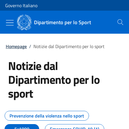
Vai al contenuto
Vai alla navigazione del sito
Governo Italiano
Dipartimento per lo Sport
Cerca
Homepage
/
Notizie dal Dipartimento per lo sport
Notizie dal
Dipartimento per lo
sport
Tutti i contenuti della pagina No
Prevenzione della violenza nello sport