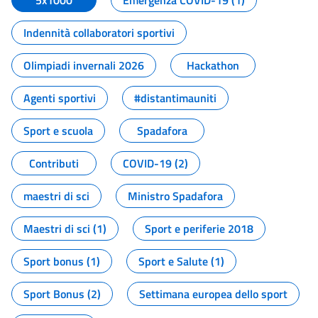
5x1000
Emergenza COVID-19 (1)
Indennità collaboratori sportivi
Olimpiadi invernali 2026
Hackathon
Agenti sportivi
#distantimauniti
Sport e scuola
Spadafora
Contributi
COVID-19 (2)
maestri di sci
Ministro Spadafora
Maestri di sci (1)
Sport e periferie 2018
Sport bonus (1)
Sport e Salute (1)
Sport Bonus (2)
Settimana europea dello sport