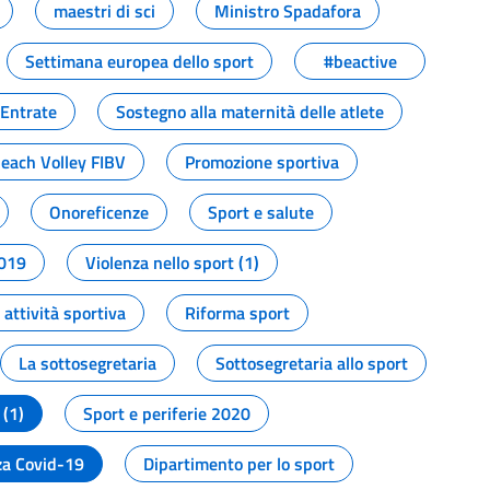
maestri di sci
Ministro Spadafora
Settimana europea dello sport
#beactive
 Entrate
Sostegno alla maternità delle atlete
Beach Volley FIBV
Promozione sportiva
Onoreficenze
Sport e salute
2019
Violenza nello sport (1)
attività sportiva
Riforma sport
La sottosegretaria
Sottosegretaria allo sport
 (1)
Sport e periferie 2020
a Covid-19
Dipartimento per lo sport