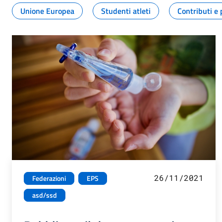
Unione Europea
Studenti atleti
Contributi e 
26/11/2021
Federazioni
EPS
asd/ssd