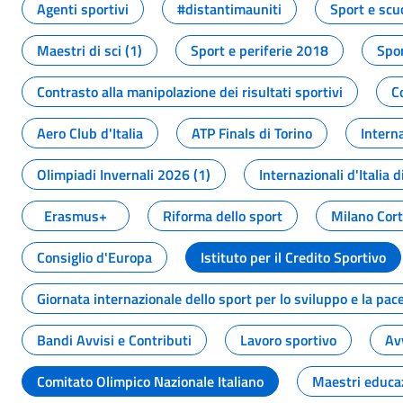
Agenti sportivi
#distantimauniti
Sport e scu
Maestri di sci (1)
Sport e periferie 2018
Spor
Contrasto alla manipolazione dei risultati sportivi
C
Aero Club d'Italia
ATP Finals di Torino
Interna
Olimpiadi Invernali 2026 (1)
Internazionali d'Italia d
Erasmus+
Riforma dello sport
Milano Cor
Consiglio d'Europa
Istituto per il Credito Sportivo
Giornata internazionale dello sport per lo sviluppo e la pac
Bandi Avvisi e Contributi
Lavoro sportivo
Av
Comitato Olimpico Nazionale Italiano
Maestri educa