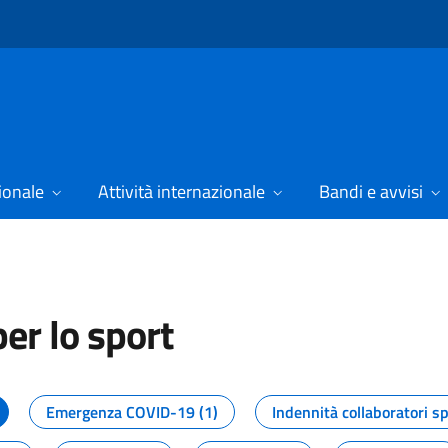
ionale
Attività internazionale
Bandi e avvisi
er lo sport
tizie dal Dipartimento per lo spor
Emergenza COVID-19 (1)
Indennità collaboratori sp