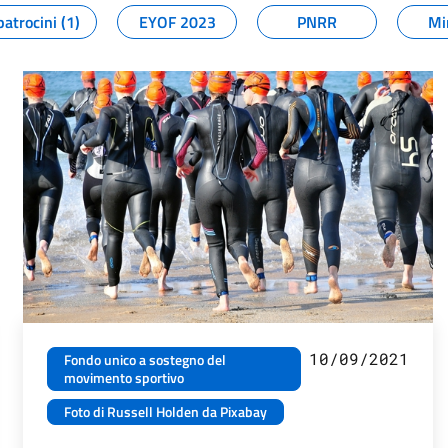
patrocini (1)
EYOF 2023
PNRR
Mi
10/09/2021
Fondo unico a sostegno del
movimento sportivo
Foto di Russell Holden da Pixabay