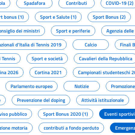
ola
Spadafora
Contributi
COVID-19 (2)
t bonus (1)
Sport e Salute (1)
Sport Bonus (2)
onsiglio dei ministri
Sport e periferie
Agenzia delle
zionali d'Italia di Tennis 2019
Calcio
Finali 
i Tennis
Sport e società
Cavalieri della Repubblica
tina 2026
Cortina 2021
Campionati studenteschi 
Parlamento europeo
Notizie
Promozione 
e
Prevenzione del doping
Attività istituzionale
viso pubblico
Sport Bonus 2020 (1)
Eventi sportivi
zione motoria
contributi a fondo perduto
Emergenz