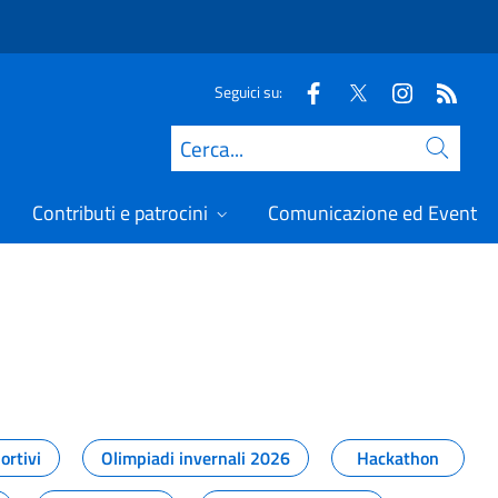
Seguici su:
Cerca
Contributi e patrocini
Comunicazione ed Eventi
t
ortivi
Olimpiadi invernali 2026
Hackathon