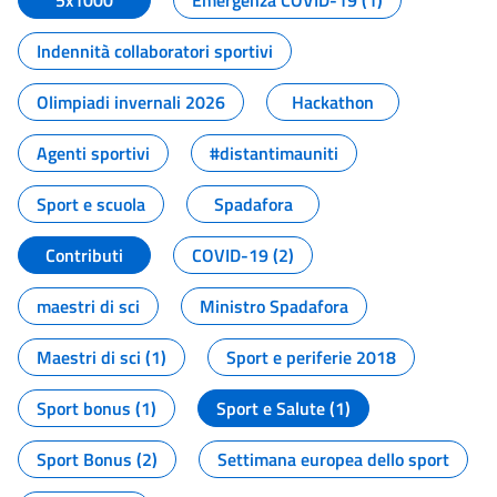
5x1000
Emergenza COVID-19 (1)
Indennità collaboratori sportivi
Olimpiadi invernali 2026
Hackathon
Agenti sportivi
#distantimauniti
Sport e scuola
Spadafora
Contributi
COVID-19 (2)
maestri di sci
Ministro Spadafora
Maestri di sci (1)
Sport e periferie 2018
Sport bonus (1)
Sport e Salute (1)
Sport Bonus (2)
Settimana europea dello sport