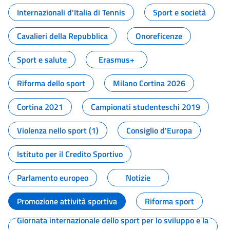
Internazionali d'Italia di Tennis
Sport e società
Cavalieri della Repubblica
Onoreficenze
Sport e salute
Erasmus+
Riforma dello sport
Milano Cortina 2026
Cortina 2021
Campionati studenteschi 2019
Violenza nello sport (1)
Consiglio d'Europa
Istituto per il Credito Sportivo
Parlamento europeo
Notizie
Promozione attività sportiva
Riforma sport
Giornata internazionale dello sport per lo sviluppo e la