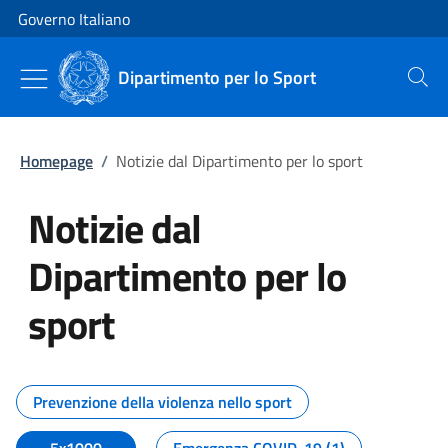
Vai al contenuto
Vai alla navigazione del sito
Governo Italiano
Dipartimento per lo Sport
Cerca
Homepage
/
Notizie dal Dipartimento per lo sport
Notizie dal
Dipartimento per lo
sport
Tutti i contenuti della pagina No
Prevenzione della violenza nello sport