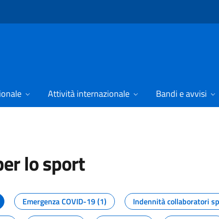
ionale
Attività internazionale
Bandi e avvisi
er lo sport
tizie dal Dipartimento per lo spor
Emergenza COVID-19 (1)
Indennità collaboratori sp