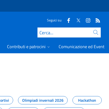
Seguici su:
Cerca
Contributi e patrocini
Comunicazione ed Eventi
t
ortivi
Olimpiadi invernali 2026
Hackathon