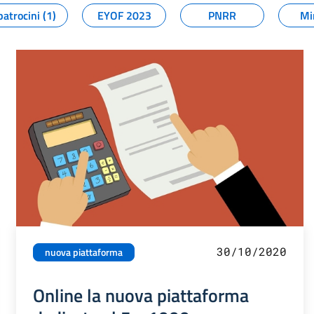
patrocini (1)
EYOF 2023
PNRR
Mi
30/10/2020
nuova piattaforma
Online la nuova piattaforma