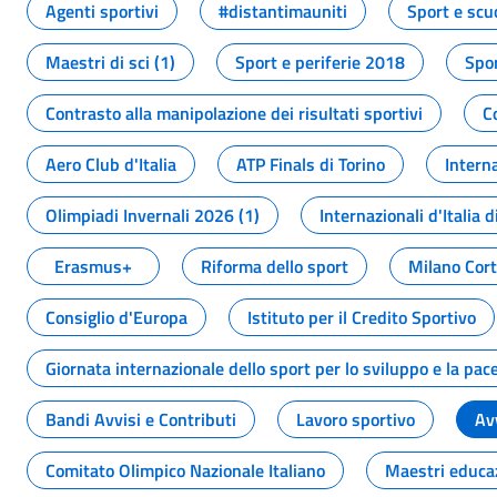
Agenti sportivi
#distantimauniti
Sport e scu
Maestri di sci (1)
Sport e periferie 2018
Spor
Contrasto alla manipolazione dei risultati sportivi
C
Aero Club d'Italia
ATP Finals di Torino
Interna
Olimpiadi Invernali 2026 (1)
Internazionali d'Italia d
Erasmus+
Riforma dello sport
Milano Cor
Consiglio d'Europa
Istituto per il Credito Sportivo
Giornata internazionale dello sport per lo sviluppo e la pac
Bandi Avvisi e Contributi
Lavoro sportivo
Av
Comitato Olimpico Nazionale Italiano
Maestri educa