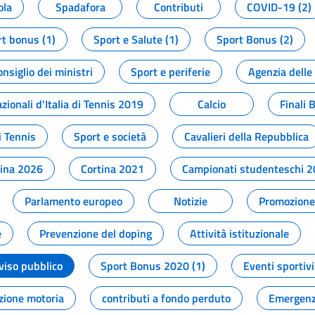
ola
Spadafora
Contributi
COVID-19 (2)
t bonus (1)
Sport e Salute (1)
Sport Bonus (2)
onsiglio dei ministri
Sport e periferie
Agenzia delle
zionali d'Italia di Tennis 2019
Calcio
Finali 
i Tennis
Sport e società
Cavalieri della Repubblica
tina 2026
Cortina 2021
Campionati studenteschi 
Parlamento europeo
Notizie
Promozione 
e
Prevenzione del doping
Attività istituzionale
viso pubblico
Sport Bonus 2020 (1)
Eventi sportivi
zione motoria
contributi a fondo perduto
Emergenz