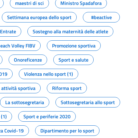
maestri di sci
Ministro Spadafora
Settimana europea dello sport
#beactive
 Entrate
Sostegno alla maternità delle atlete
Beach Volley FIBV
Promozione sportiva
Onoreficenze
Sport e salute
2019
Violenza nello sport (1)
attività sportiva
Riforma sport
La sottosegretaria
Sottosegretaria allo sport
 (1)
Sport e periferie 2020
a Covid-19
Dipartimento per lo sport