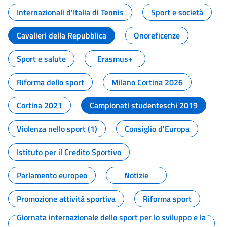
Internazionali d'Italia di Tennis
Sport e società
Cavalieri della Repubblica
Onoreficenze
Sport e salute
Erasmus+
Riforma dello sport
Milano Cortina 2026
Cortina 2021
Campionati studenteschi 2019
Violenza nello sport (1)
Consiglio d'Europa
Istituto per il Credito Sportivo
Parlamento europeo
Notizie
Promozione attività sportiva
Riforma sport
Giornata internazionale dello sport per lo sviluppo e la