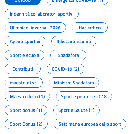
5x1000
Emergenza COVID-19 (1)
Indennità collaboratori sportivi
Olimpiadi invernali 2026
Hackathon
Agenti sportivi
#distantimauniti
Sport e scuola
Spadafora
Contributi
COVID-19 (2)
maestri di sci
Ministro Spadafora
Maestri di sci (1)
Sport e periferie 2018
Sport bonus (1)
Sport e Salute (1)
Sport Bonus (2)
Settimana europea dello sport