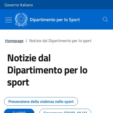
Vai al contenuto
Vai alla navigazione del sito
Governo Italiano
Dipartimento per lo Sport
Cerca
Homepage
/
Notizie dal Dipartimento per lo sport
Notizie dal
Dipartimento per lo
sport
Tutti i contenuti della pagina No
Prevenzione della violenza nello sport