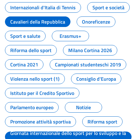
Internazionali d'Italia di Tennis
Sport e società
Cavalieri della Repubblica
Onoreficenze
Sport e salute
Erasmus+
Riforma dello sport
Milano Cortina 2026
Cortina 2021
Campionati studenteschi 2019
Violenza nello sport (1)
Consiglio d'Europa
Istituto per il Credito Sportivo
Parlamento europeo
Notizie
Promozione attività sportiva
Riforma sport
Giornata internazionale dello sport per lo sviluppo e la