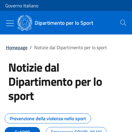
Vai al contenuto
Vai alla navigazione del sito
Governo Italiano
Dipartimento per lo Sport
Cerca
Homepage
/
Notizie dal Dipartimento per lo sport
Notizie dal
Dipartimento per lo
sport
Tutti i contenuti della pagina No
Prevenzione della violenza nello sport