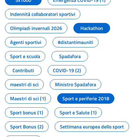
5x1000
Emergenza COVID-19 (1)
Indennità collaboratori sportivi
Olimpiadi invernali 2026
Hackathon
Agenti sportivi
#distantimauniti
Sport e scuola
Spadafora
Contributi
COVID-19 (2)
maestri di sci
Ministro Spadafora
Maestri di sci (1)
Sport e periferie 2018
Sport bonus (1)
Sport e Salute (1)
Sport Bonus (2)
Settimana europea dello sport