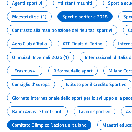
Agenti sportivi
#distantimauniti
Sport e scu
Maestri di sci (1)
Sport e periferie 2018
Spor
Contrasto alla manipolazione dei risultati sportivi
C
Aero Club d'Italia
ATP Finals di Torino
Interna
Olimpiadi Invernali 2026 (1)
Internazionali d'Italia d
Erasmus+
Riforma dello sport
Milano Cor
Consiglio d'Europa
Istituto per il Credito Sportivo
Giornata internazionale dello sport per lo sviluppo e la pac
Bandi Avvisi e Contributi
Lavoro sportivo
Av
Comitato Olimpico Nazionale Italiano
Maestri educa