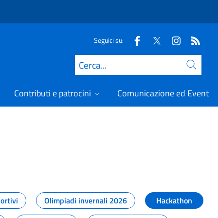
Seguici su:
Cerca
Contributi e patrocini
Comunicazione ed Eventi
t
ortivi
Olimpiadi invernali 2026
Hackathon