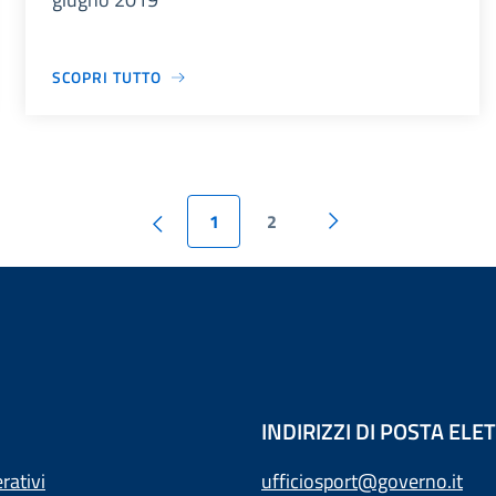
SCOPRI TUTTO
1
2
INDIRIZZI DI POSTA EL
rativi
ufficiosport@governo.it