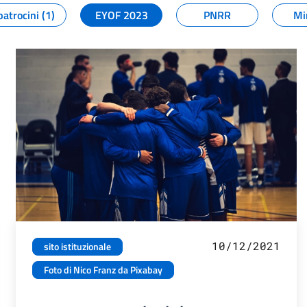
patrocini (1)
EYOF 2023
PNRR
Mi
10/12/2021
sito istituzionale
Foto di Nico Franz da Pixabay