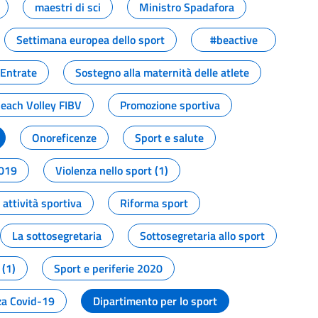
maestri di sci
Ministro Spadafora
Settimana europea dello sport
#beactive
 Entrate
Sostegno alla maternità delle atlete
Beach Volley FIBV
Promozione sportiva
Onoreficenze
Sport e salute
2019
Violenza nello sport (1)
attività sportiva
Riforma sport
La sottosegretaria
Sottosegretaria allo sport
 (1)
Sport e periferie 2020
a Covid-19
Dipartimento per lo sport