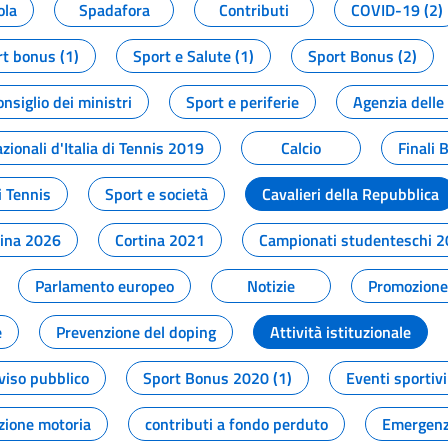
ola
Spadafora
Contributi
COVID-19 (2)
t bonus (1)
Sport e Salute (1)
Sport Bonus (2)
onsiglio dei ministri
Sport e periferie
Agenzia delle
zionali d'Italia di Tennis 2019
Calcio
Finali 
i Tennis
Sport e società
Cavalieri della Repubblica
tina 2026
Cortina 2021
Campionati studenteschi 
Parlamento europeo
Notizie
Promozione 
e
Prevenzione del doping
Attività istituzionale
viso pubblico
Sport Bonus 2020 (1)
Eventi sportivi
zione motoria
contributi a fondo perduto
Emergenz