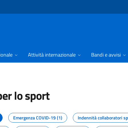
ionale
Attività internazionale
Bandi e avvisi
er lo sport
tizie dal Dipartimento per lo spor
Emergenza COVID-19 (1)
Indennità collaboratori sp