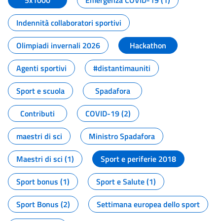
5x1000
Emergenza COVID-19 (1)
Indennità collaboratori sportivi
Olimpiadi invernali 2026
Hackathon
Agenti sportivi
#distantimauniti
Sport e scuola
Spadafora
Contributi
COVID-19 (2)
maestri di sci
Ministro Spadafora
Maestri di sci (1)
Sport e periferie 2018
Sport bonus (1)
Sport e Salute (1)
Sport Bonus (2)
Settimana europea dello sport