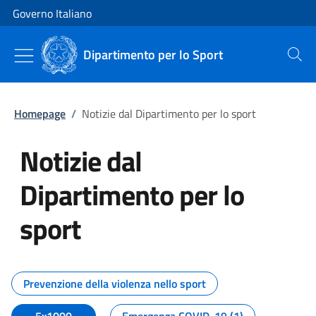
Vai al contenuto
Vai alla navigazione del sito
Governo Italiano
Dipartimento per lo Sport
Cerca
Homepage
/
Notizie dal Dipartimento per lo sport
Notizie dal
Dipartimento per lo
sport
Tutti i contenuti della pagina No
Prevenzione della violenza nello sport