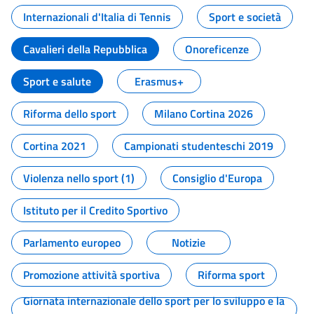
Internazionali d'Italia di Tennis
Sport e società
Cavalieri della Repubblica
Onoreficenze
Sport e salute
Erasmus+
Riforma dello sport
Milano Cortina 2026
Cortina 2021
Campionati studenteschi 2019
Violenza nello sport (1)
Consiglio d'Europa
Istituto per il Credito Sportivo
Parlamento europeo
Notizie
Promozione attività sportiva
Riforma sport
Giornata internazionale dello sport per lo sviluppo e la