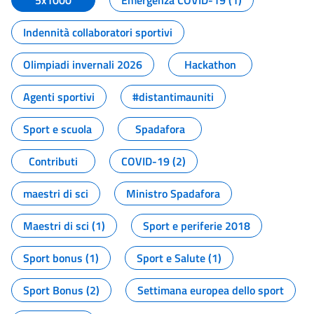
5x1000
Emergenza COVID-19 (1)
Indennità collaboratori sportivi
Olimpiadi invernali 2026
Hackathon
Agenti sportivi
#distantimauniti
Sport e scuola
Spadafora
Contributi
COVID-19 (2)
maestri di sci
Ministro Spadafora
Maestri di sci (1)
Sport e periferie 2018
Sport bonus (1)
Sport e Salute (1)
Sport Bonus (2)
Settimana europea dello sport