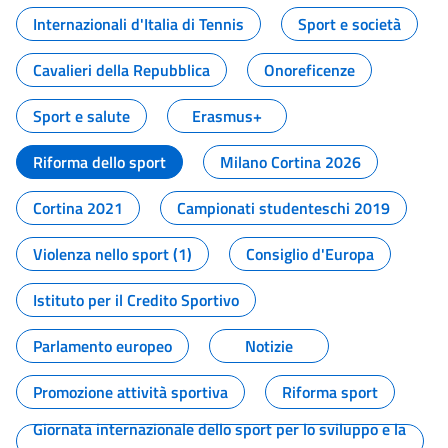
Internazionali d'Italia di Tennis
Sport e società
Cavalieri della Repubblica
Onoreficenze
Sport e salute
Erasmus+
Riforma dello sport
Milano Cortina 2026
Cortina 2021
Campionati studenteschi 2019
Violenza nello sport (1)
Consiglio d'Europa
Istituto per il Credito Sportivo
Parlamento europeo
Notizie
Promozione attività sportiva
Riforma sport
Giornata internazionale dello sport per lo sviluppo e la