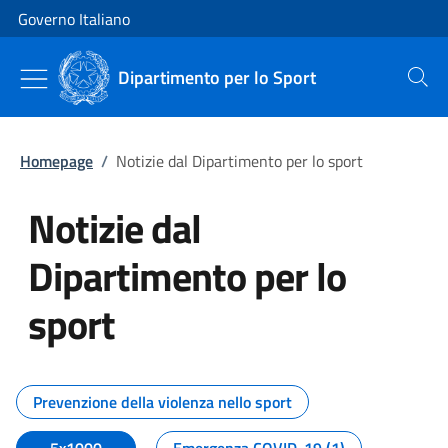
Vai al contenuto
Vai alla navigazione del sito
Governo Italiano
Dipartimento per lo Sport
Cerca
Homepage
/
Notizie dal Dipartimento per lo sport
Notizie dal
Dipartimento per lo
sport
Tutti i contenuti della pagina No
Prevenzione della violenza nello sport