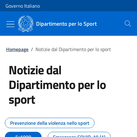
Vai al contenuto
Vai alla navigazione del sito
Governo Italiano
Dipartimento per lo Sport
Cerca
Homepage
/
Notizie dal Dipartimento per lo sport
Notizie dal
Dipartimento per lo
sport
Tutti i contenuti della pagina No
Prevenzione della violenza nello sport