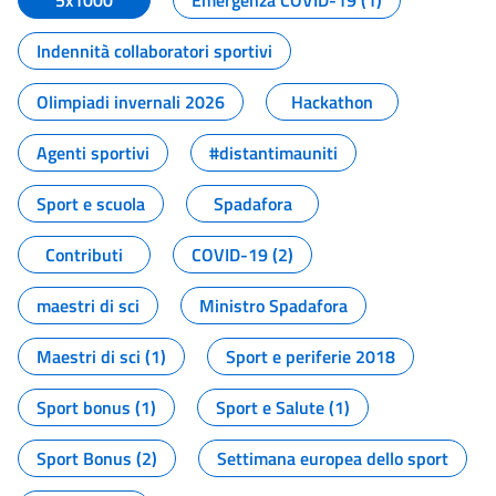
5x1000
Emergenza COVID-19 (1)
Indennità collaboratori sportivi
Olimpiadi invernali 2026
Hackathon
Agenti sportivi
#distantimauniti
Sport e scuola
Spadafora
Contributi
COVID-19 (2)
maestri di sci
Ministro Spadafora
Maestri di sci (1)
Sport e periferie 2018
Sport bonus (1)
Sport e Salute (1)
Sport Bonus (2)
Settimana europea dello sport