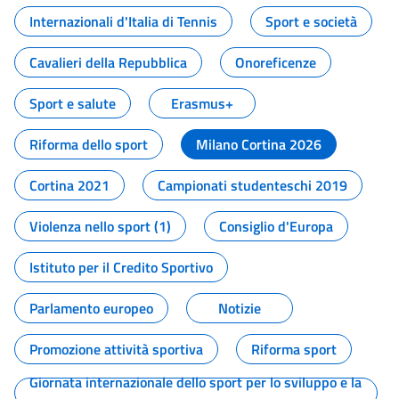
Internazionali d'Italia di Tennis
Sport e società
Cavalieri della Repubblica
Onoreficenze
Sport e salute
Erasmus+
Riforma dello sport
Milano Cortina 2026
Cortina 2021
Campionati studenteschi 2019
Violenza nello sport (1)
Consiglio d'Europa
Istituto per il Credito Sportivo
Parlamento europeo
Notizie
Promozione attività sportiva
Riforma sport
Giornata internazionale dello sport per lo sviluppo e la