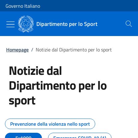
Vai al contenuto
Vai alla navigazione del sito
Governo Italiano
Dipartimento per lo Sport
Cerca
Homepage
/
Notizie dal Dipartimento per lo sport
Notizie dal
Dipartimento per lo
sport
Tutti i contenuti della pagina No
Prevenzione della violenza nello sport