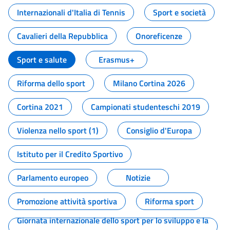
Internazionali d'Italia di Tennis
Sport e società
Cavalieri della Repubblica
Onoreficenze
Sport e salute
Erasmus+
Riforma dello sport
Milano Cortina 2026
Cortina 2021
Campionati studenteschi 2019
Violenza nello sport (1)
Consiglio d'Europa
Istituto per il Credito Sportivo
Parlamento europeo
Notizie
Promozione attività sportiva
Riforma sport
Giornata internazionale dello sport per lo sviluppo e la