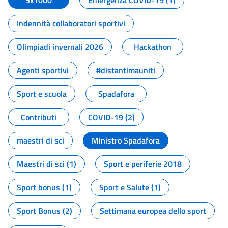
5x1000
Emergenza COVID-19 (1)
Indennità collaboratori sportivi
Olimpiadi invernali 2026
Hackathon
Agenti sportivi
#distantimauniti
Sport e scuola
Spadafora
Contributi
COVID-19 (2)
maestri di sci
Ministro Spadafora
Maestri di sci (1)
Sport e periferie 2018
Sport bonus (1)
Sport e Salute (1)
Sport Bonus (2)
Settimana europea dello sport