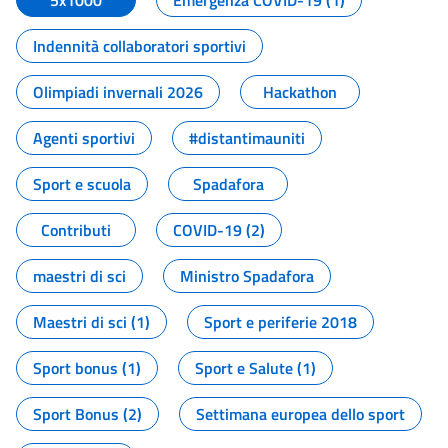
5x1000
Emergenza COVID-19 (1)
Indennità collaboratori sportivi
Olimpiadi invernali 2026
Hackathon
Agenti sportivi
#distantimauniti
Sport e scuola
Spadafora
Contributi
COVID-19 (2)
maestri di sci
Ministro Spadafora
Maestri di sci (1)
Sport e periferie 2018
Sport bonus (1)
Sport e Salute (1)
Sport Bonus (2)
Settimana europea dello sport