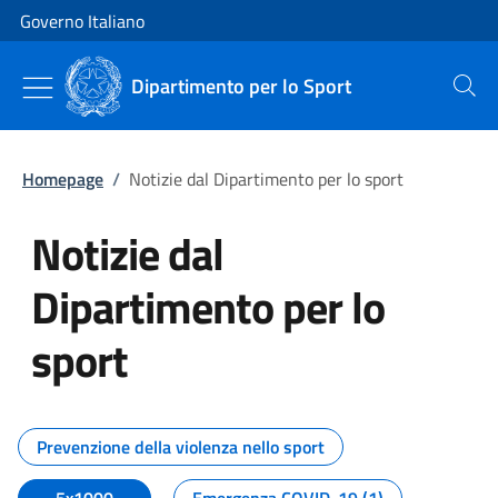
Vai al contenuto
Vai alla navigazione del sito
Governo Italiano
Dipartimento per lo Sport
Cerca
Homepage
/
Notizie dal Dipartimento per lo sport
Notizie dal
Dipartimento per lo
sport
Tutti i contenuti della pagina No
Prevenzione della violenza nello sport