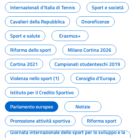
Internazionali d'Italia di Tennis
Sport e società
Cavalieri della Repubblica
Onoreficenze
Sport e salute
Erasmus+
Riforma dello sport
Milano Cortina 2026
Cortina 2021
Campionati studenteschi 2019
Violenza nello sport (1)
Consiglio d'Europa
Istituto per il Credito Sportivo
Parlamento europeo
Notizie
Promozione attività sportiva
Riforma sport
Giornata internazionale dello sport per lo sviluppo e la