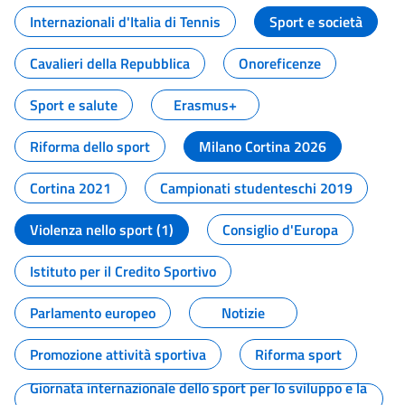
Internazionali d'Italia di Tennis
Sport e società
Cavalieri della Repubblica
Onoreficenze
Sport e salute
Erasmus+
Riforma dello sport
Milano Cortina 2026
Cortina 2021
Campionati studenteschi 2019
Violenza nello sport (1)
Consiglio d'Europa
Istituto per il Credito Sportivo
Parlamento europeo
Notizie
Promozione attività sportiva
Riforma sport
Giornata internazionale dello sport per lo sviluppo e la