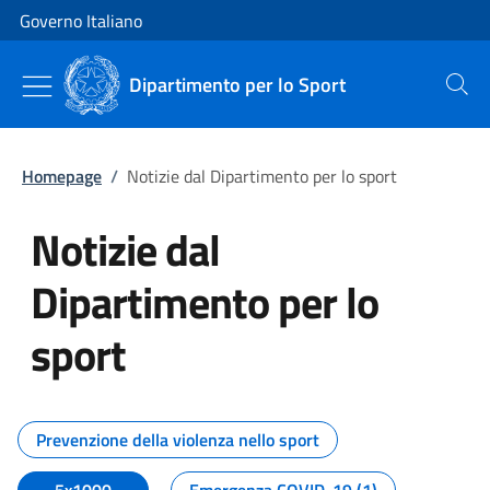
Vai al contenuto
Vai alla navigazione del sito
Governo Italiano
Dipartimento per lo Sport
Cerca
Homepage
/
Notizie dal Dipartimento per lo sport
Notizie dal
Dipartimento per lo
sport
Tutti i contenuti della pagina No
Prevenzione della violenza nello sport