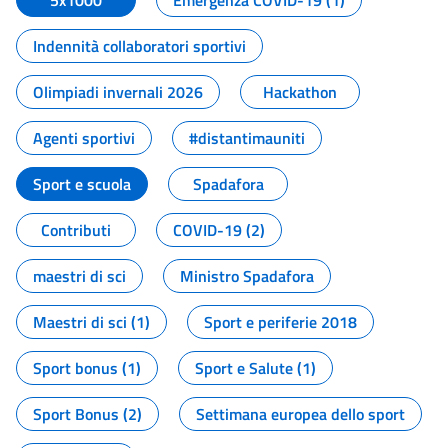
5x1000
Emergenza COVID-19 (1)
Indennità collaboratori sportivi
Olimpiadi invernali 2026
Hackathon
Agenti sportivi
#distantimauniti
Sport e scuola
Spadafora
Contributi
COVID-19 (2)
maestri di sci
Ministro Spadafora
Maestri di sci (1)
Sport e periferie 2018
Sport bonus (1)
Sport e Salute (1)
Sport Bonus (2)
Settimana europea dello sport