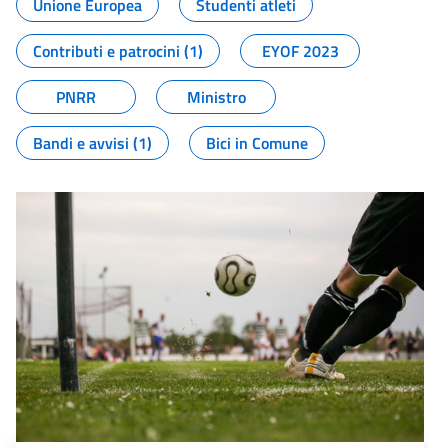
Unione Europea
Studenti atleti
Contributi e patrocini (1)
EYOF 2023
PNRR
Ministro
Bandi e avvisi (1)
Bici in Comune