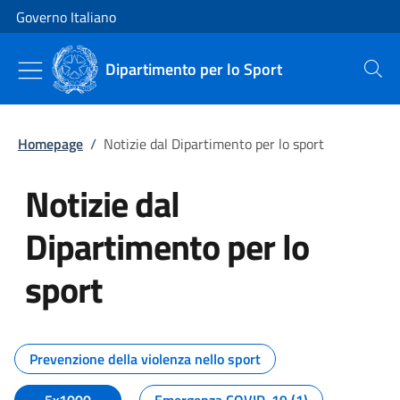
Vai al contenuto
Vai alla navigazione del sito
Governo Italiano
Dipartimento per lo Sport
Cerca
Homepage
/
Notizie dal Dipartimento per lo sport
Notizie dal
Dipartimento per lo
sport
Tutti i contenuti della pagina No
Prevenzione della violenza nello sport