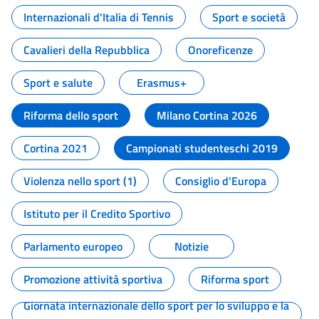
Internazionali d'Italia di Tennis
Sport e società
Cavalieri della Repubblica
Onoreficenze
Sport e salute
Erasmus+
Riforma dello sport
Milano Cortina 2026
Cortina 2021
Campionati studenteschi 2019
Violenza nello sport (1)
Consiglio d'Europa
Istituto per il Credito Sportivo
Parlamento europeo
Notizie
Promozione attività sportiva
Riforma sport
Giornata internazionale dello sport per lo sviluppo e la