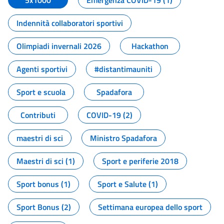
5x1000
Emergenza COVID-19 (1)
Indennità collaboratori sportivi
Olimpiadi invernali 2026
Hackathon
Agenti sportivi
#distantimauniti
Sport e scuola
Spadafora
Contributi
COVID-19 (2)
maestri di sci
Ministro Spadafora
Maestri di sci (1)
Sport e periferie 2018
Sport bonus (1)
Sport e Salute (1)
Sport Bonus (2)
Settimana europea dello sport