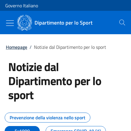
Vai al contenuto
Vai alla navigazione del sito
Governo Italiano
Dipartimento per lo Sport
Cerca
Homepage
/
Notizie dal Dipartimento per lo sport
Notizie dal
Dipartimento per lo
sport
Tutti i contenuti della pagina No
Prevenzione della violenza nello sport