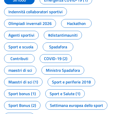
5x1000
Emergenza COVID-19 (1)
Indennità collaboratori sportivi
Olimpiadi invernali 2026
Hackathon
Agenti sportivi
#distantimauniti
Sport e scuola
Spadafora
Contributi
COVID-19 (2)
maestri di sci
Ministro Spadafora
Maestri di sci (1)
Sport e periferie 2018
Sport bonus (1)
Sport e Salute (1)
Sport Bonus (2)
Settimana europea dello sport