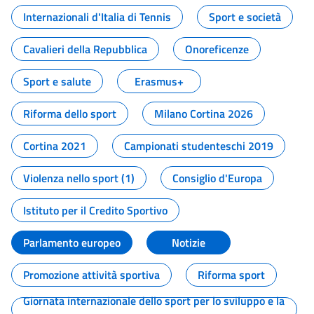
Internazionali d'Italia di Tennis
Sport e società
Cavalieri della Repubblica
Onoreficenze
Sport e salute
Erasmus+
Riforma dello sport
Milano Cortina 2026
Cortina 2021
Campionati studenteschi 2019
Violenza nello sport (1)
Consiglio d'Europa
Istituto per il Credito Sportivo
Parlamento europeo
Notizie
Promozione attività sportiva
Riforma sport
Giornata internazionale dello sport per lo sviluppo e la