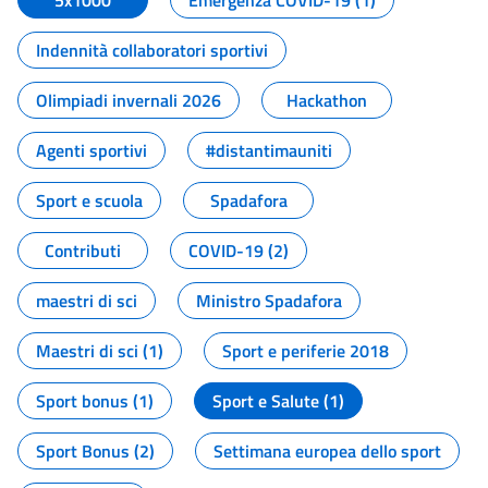
5x1000
Emergenza COVID-19 (1)
Indennità collaboratori sportivi
Olimpiadi invernali 2026
Hackathon
Agenti sportivi
#distantimauniti
Sport e scuola
Spadafora
Contributi
COVID-19 (2)
maestri di sci
Ministro Spadafora
Maestri di sci (1)
Sport e periferie 2018
Sport bonus (1)
Sport e Salute (1)
Sport Bonus (2)
Settimana europea dello sport