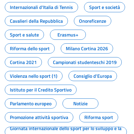
Internazionali d'Italia di Tennis
Sport e società
Cavalieri della Repubblica
Onoreficenze
Sport e salute
Erasmus+
Riforma dello sport
Milano Cortina 2026
Cortina 2021
Campionati studenteschi 2019
Violenza nello sport (1)
Consiglio d'Europa
Istituto per il Credito Sportivo
Parlamento europeo
Notizie
Promozione attività sportiva
Riforma sport
Giornata internazionale dello sport per lo sviluppo e la