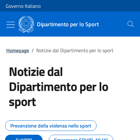
Vai al contenuto
Vai alla navigazione del sito
Governo Italiano
Dipartimento per lo Sport
Cerca
Homepage
/
Notizie dal Dipartimento per lo sport
Notizie dal
Dipartimento per lo
sport
Tutti i contenuti della pagina No
Prevenzione della violenza nello sport