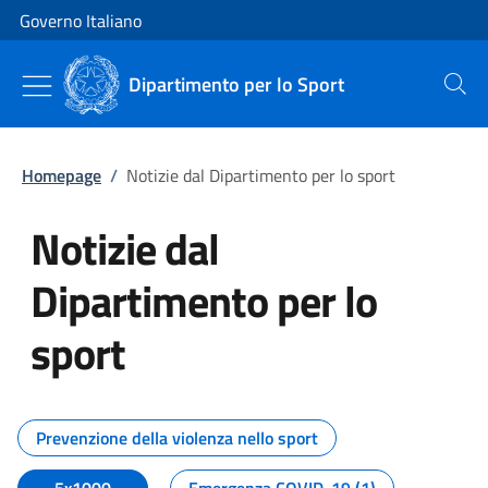
Vai al contenuto
Vai alla navigazione del sito
Governo Italiano
Dipartimento per lo Sport
Cerca
Homepage
/
Notizie dal Dipartimento per lo sport
Notizie dal
Dipartimento per lo
sport
Tutti i contenuti della pagina No
Prevenzione della violenza nello sport