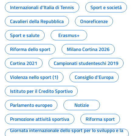
Internazionali d'Italia di Tennis
Sport e società
Cavalieri della Repubblica
Onoreficenze
Sport e salute
Erasmus+
Riforma dello sport
Milano Cortina 2026
Cortina 2021
Campionati studenteschi 2019
Violenza nello sport (1)
Consiglio d'Europa
Istituto per il Credito Sportivo
Parlamento europeo
Notizie
Promozione attività sportiva
Riforma sport
Giornata internazionale dello sport per lo sviluppo e la