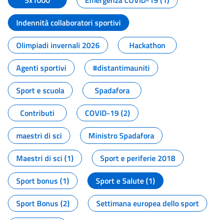
5x1000
Emergenza COVID-19 (1)
Indennità collaboratori sportivi
Olimpiadi invernali 2026
Hackathon
Agenti sportivi
#distantimauniti
Sport e scuola
Spadafora
Contributi
COVID-19 (2)
maestri di sci
Ministro Spadafora
Maestri di sci (1)
Sport e periferie 2018
Sport bonus (1)
Sport e Salute (1)
Sport Bonus (2)
Settimana europea dello sport