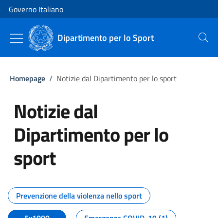
Vai al contenuto
Vai alla navigazione del sito
Governo Italiano
Dipartimento per lo Sport
Cerca
Homepage
/
Notizie dal Dipartimento per lo sport
Notizie dal
Dipartimento per lo
sport
Tutti i contenuti della pagina No
Prevenzione della violenza nello sport