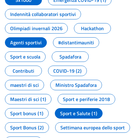
5x1000
Emergenza COVID-19 (1)
Indennità collaboratori sportivi
Olimpiadi invernali 2026
Hackathon
Agenti sportivi
#distantimauniti
Sport e scuola
Spadafora
Contributi
COVID-19 (2)
maestri di sci
Ministro Spadafora
Maestri di sci (1)
Sport e periferie 2018
Sport bonus (1)
Sport e Salute (1)
Sport Bonus (2)
Settimana europea dello sport