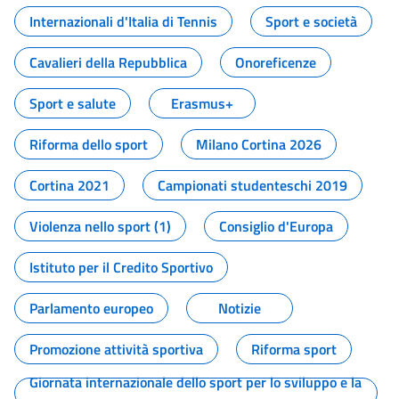
Internazionali d'Italia di Tennis
Sport e società
Cavalieri della Repubblica
Onoreficenze
Sport e salute
Erasmus+
Riforma dello sport
Milano Cortina 2026
Cortina 2021
Campionati studenteschi 2019
Violenza nello sport (1)
Consiglio d'Europa
Istituto per il Credito Sportivo
Parlamento europeo
Notizie
Promozione attività sportiva
Riforma sport
Giornata internazionale dello sport per lo sviluppo e la