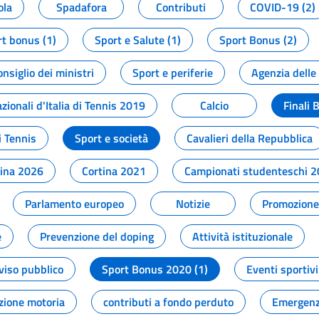
ola
Spadafora
Contributi
COVID-19 (2)
t bonus (1)
Sport e Salute (1)
Sport Bonus (2)
onsiglio dei ministri
Sport e periferie
Agenzia delle
zionali d'Italia di Tennis 2019
Calcio
Finali 
i Tennis
Sport e società
Cavalieri della Repubblica
tina 2026
Cortina 2021
Campionati studenteschi 
Parlamento europeo
Notizie
Promozione 
e
Prevenzione del doping
Attività istituzionale
viso pubblico
Sport Bonus 2020 (1)
Eventi sportivi
zione motoria
contributi a fondo perduto
Emergenz