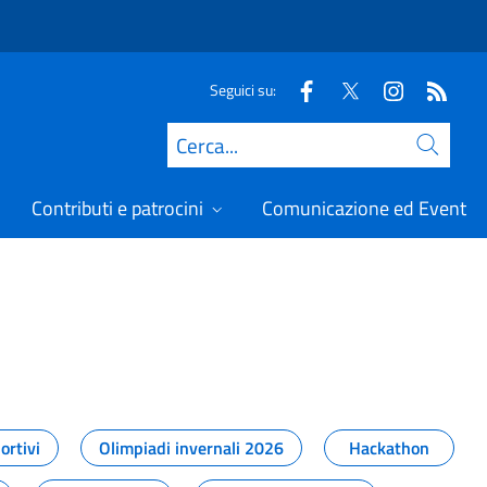
Seguici su:
Cerca
Contributi e patrocini
Comunicazione ed Eventi
t
ortivi
Olimpiadi invernali 2026
Hackathon