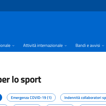
ionale
Attività internazionale
Bandi e avvisi
er lo sport
tizie dal Dipartimento per lo spor
Emergenza COVID-19 (1)
Indennità collaboratori sp