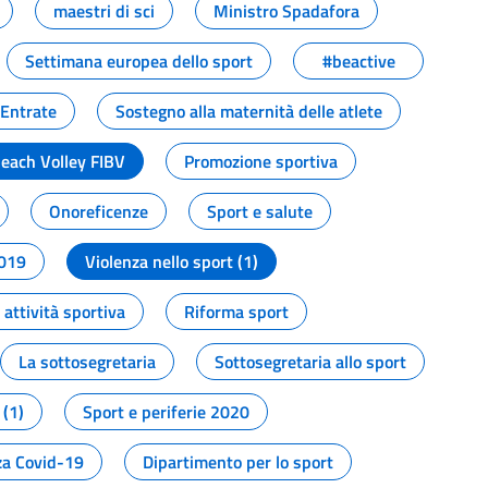
maestri di sci
Ministro Spadafora
Settimana europea dello sport
#beactive
 Entrate
Sostegno alla maternità delle atlete
Beach Volley FIBV
Promozione sportiva
Onoreficenze
Sport e salute
2019
Violenza nello sport (1)
attività sportiva
Riforma sport
La sottosegretaria
Sottosegretaria allo sport
 (1)
Sport e periferie 2020
a Covid-19
Dipartimento per lo sport