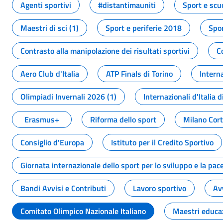
Agenti sportivi
#distantimauniti
Sport e scu
Maestri di sci (1)
Sport e periferie 2018
Spor
Contrasto alla manipolazione dei risultati sportivi
C
Aero Club d'Italia
ATP Finals di Torino
Interna
Olimpiadi Invernali 2026 (1)
Internazionali d'Italia d
Erasmus+
Riforma dello sport
Milano Cor
Consiglio d'Europa
Istituto per il Credito Sportivo
Giornata internazionale dello sport per lo sviluppo e la pac
Bandi Avvisi e Contributi
Lavoro sportivo
Av
Comitato Olimpico Nazionale Italiano
Maestri educa