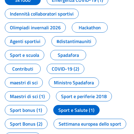
5x1000
Emergenza COVID-19 (1)
Indennità collaboratori sportivi
Olimpiadi invernali 2026
Hackathon
Agenti sportivi
#distantimauniti
Sport e scuola
Spadafora
Contributi
COVID-19 (2)
maestri di sci
Ministro Spadafora
Maestri di sci (1)
Sport e periferie 2018
Sport bonus (1)
Sport e Salute (1)
Sport Bonus (2)
Settimana europea dello sport