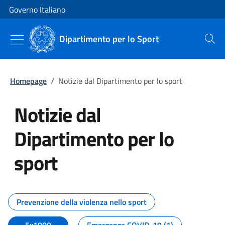
Vai al contenuto
Vai alla navigazione del sito
Governo Italiano
Dipartimento per lo Sport
Cerca
Homepage
/
Notizie dal Dipartimento per lo sport
Notizie dal
Dipartimento per lo
sport
Tutti i contenuti della pagina No
Prevenzione della violenza nello sport