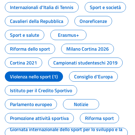
Internazionali d'Italia di Tennis
Sport e società
Cavalieri della Repubblica
Onoreficenze
Sport e salute
Erasmus+
Riforma dello sport
Milano Cortina 2026
Cortina 2021
Campionati studenteschi 2019
Violenza nello sport (1)
Consiglio d'Europa
Istituto per il Credito Sportivo
Parlamento europeo
Notizie
Promozione attività sportiva
Riforma sport
Giornata internazionale dello sport per lo sviluppo e la