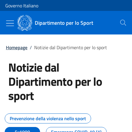
Vai al contenuto
Vai alla navigazione del sito
Governo Italiano
Dipartimento per lo Sport
Cerca
Homepage
/
Notizie dal Dipartimento per lo sport
Notizie dal
Dipartimento per lo
sport
Tutti i contenuti della pagina No
Prevenzione della violenza nello sport