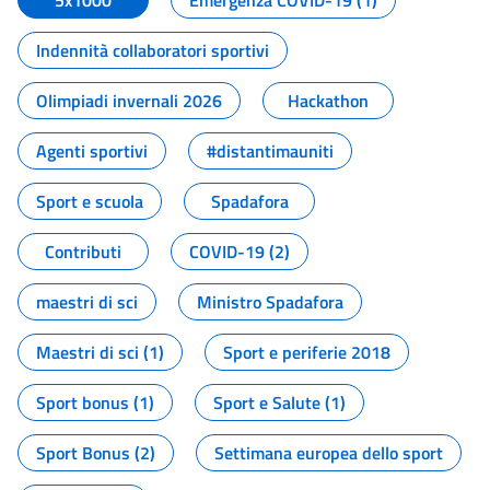
5x1000
Emergenza COVID-19 (1)
Indennità collaboratori sportivi
Olimpiadi invernali 2026
Hackathon
Agenti sportivi
#distantimauniti
Sport e scuola
Spadafora
Contributi
COVID-19 (2)
maestri di sci
Ministro Spadafora
Maestri di sci (1)
Sport e periferie 2018
Sport bonus (1)
Sport e Salute (1)
Sport Bonus (2)
Settimana europea dello sport