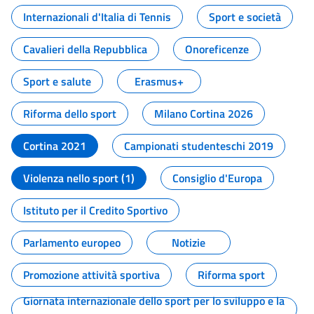
Internazionali d'Italia di Tennis
Sport e società
Cavalieri della Repubblica
Onoreficenze
Sport e salute
Erasmus+
Riforma dello sport
Milano Cortina 2026
Cortina 2021
Campionati studenteschi 2019
Violenza nello sport (1)
Consiglio d'Europa
Istituto per il Credito Sportivo
Parlamento europeo
Notizie
Promozione attività sportiva
Riforma sport
Giornata internazionale dello sport per lo sviluppo e la