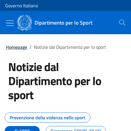
Vai al contenuto
Vai alla navigazione del sito
Governo Italiano
Dipartimento per lo Sport
Cerca
Homepage
/
Notizie dal Dipartimento per lo sport
Notizie dal
Dipartimento per lo
sport
Tutti i contenuti della pagina No
Prevenzione della violenza nello sport