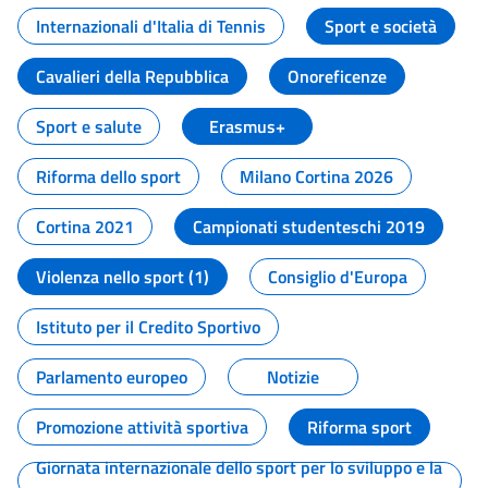
Internazionali d'Italia di Tennis
Sport e società
Cavalieri della Repubblica
Onoreficenze
Sport e salute
Erasmus+
Riforma dello sport
Milano Cortina 2026
Cortina 2021
Campionati studenteschi 2019
Violenza nello sport (1)
Consiglio d'Europa
Istituto per il Credito Sportivo
Parlamento europeo
Notizie
Promozione attività sportiva
Riforma sport
Giornata internazionale dello sport per lo sviluppo e la