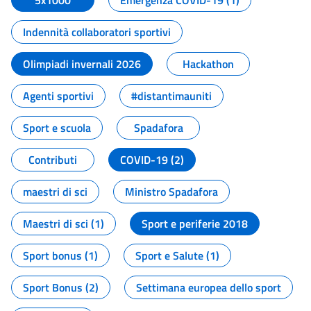
5x1000
Emergenza COVID-19 (1)
Indennità collaboratori sportivi
Olimpiadi invernali 2026
Hackathon
Agenti sportivi
#distantimauniti
Sport e scuola
Spadafora
Contributi
COVID-19 (2)
maestri di sci
Ministro Spadafora
Maestri di sci (1)
Sport e periferie 2018
Sport bonus (1)
Sport e Salute (1)
Sport Bonus (2)
Settimana europea dello sport