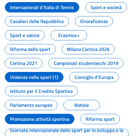
Internazionali d'Italia di Tennis
Sport e società
Cavalieri della Repubblica
Onoreficenze
Sport e salute
Erasmus+
Riforma dello sport
Milano Cortina 2026
Cortina 2021
Campionati studenteschi 2019
Violenza nello sport (1)
Consiglio d'Europa
Istituto per il Credito Sportivo
Parlamento europeo
Notizie
Promozione attività sportiva
Riforma sport
Giornata internazionale dello sport per lo sviluppo e la