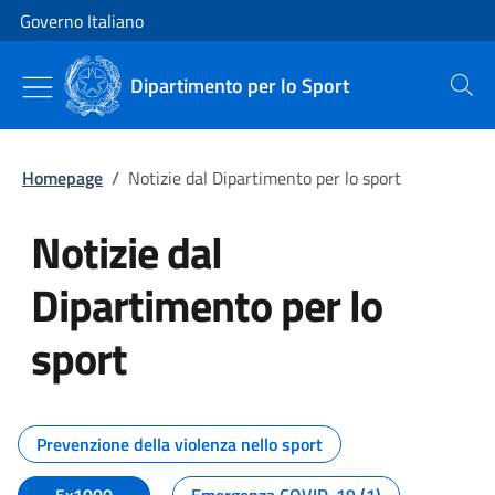
Vai al contenuto
Vai alla navigazione del sito
Governo Italiano
Dipartimento per lo Sport
Cerca
Homepage
/
Notizie dal Dipartimento per lo sport
Notizie dal
Dipartimento per lo
sport
Tutti i contenuti della pagina No
Prevenzione della violenza nello sport