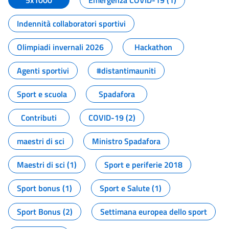
5x1000
Emergenza COVID-19 (1)
Indennità collaboratori sportivi
Olimpiadi invernali 2026
Hackathon
Agenti sportivi
#distantimauniti
Sport e scuola
Spadafora
Contributi
COVID-19 (2)
maestri di sci
Ministro Spadafora
Maestri di sci (1)
Sport e periferie 2018
Sport bonus (1)
Sport e Salute (1)
Sport Bonus (2)
Settimana europea dello sport