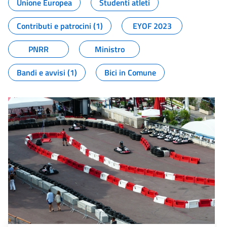
Unione Europea
Studenti atleti
Contributi e patrocini (1)
EYOF 2023
PNRR
Ministro
Bandi e avvisi (1)
Bici in Comune