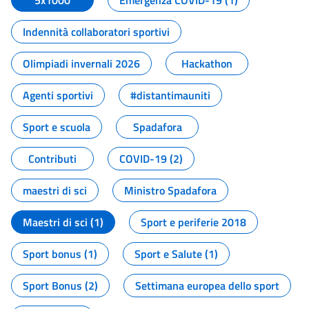
5x1000
Emergenza COVID-19 (1)
Indennità collaboratori sportivi
Olimpiadi invernali 2026
Hackathon
Agenti sportivi
#distantimauniti
Sport e scuola
Spadafora
Contributi
COVID-19 (2)
maestri di sci
Ministro Spadafora
Maestri di sci (1)
Sport e periferie 2018
Sport bonus (1)
Sport e Salute (1)
Sport Bonus (2)
Settimana europea dello sport