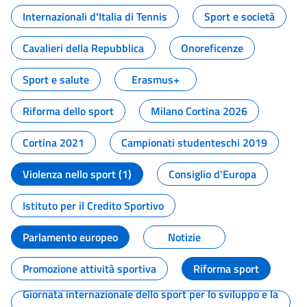
Internazionali d'Italia di Tennis
Sport e società
Cavalieri della Repubblica
Onoreficenze
Sport e salute
Erasmus+
Riforma dello sport
Milano Cortina 2026
Cortina 2021
Campionati studenteschi 2019
Violenza nello sport (1)
Consiglio d'Europa
Istituto per il Credito Sportivo
Parlamento europeo
Notizie
Promozione attività sportiva
Riforma sport
Giornata internazionale dello sport per lo sviluppo e la