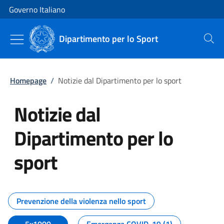
Vai al contenuto
Vai alla navigazione del sito
Governo Italiano
Dipartimento per lo Sport
Cerca
Homepage
/
Notizie dal Dipartimento per lo sport
Notizie dal
Dipartimento per lo
sport
Tutti i contenuti della pagina No
Prevenzione della violenza nello sport