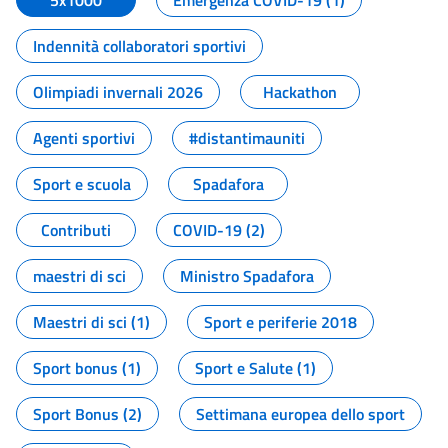
5x1000
Emergenza COVID-19 (1)
Indennità collaboratori sportivi
Olimpiadi invernali 2026
Hackathon
Agenti sportivi
#distantimauniti
Sport e scuola
Spadafora
Contributi
COVID-19 (2)
maestri di sci
Ministro Spadafora
Maestri di sci (1)
Sport e periferie 2018
Sport bonus (1)
Sport e Salute (1)
Sport Bonus (2)
Settimana europea dello sport