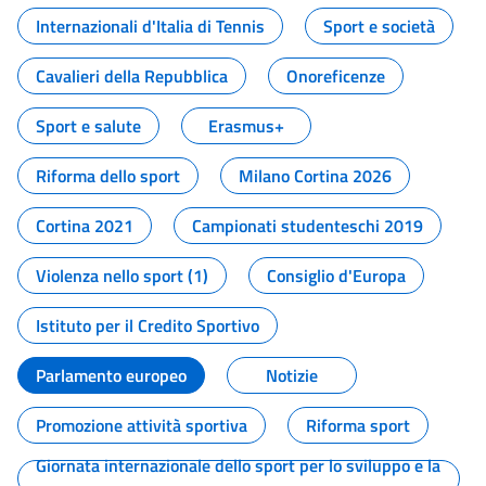
Internazionali d'Italia di Tennis
Sport e società
Cavalieri della Repubblica
Onoreficenze
Sport e salute
Erasmus+
Riforma dello sport
Milano Cortina 2026
Cortina 2021
Campionati studenteschi 2019
Violenza nello sport (1)
Consiglio d'Europa
Istituto per il Credito Sportivo
Parlamento europeo
Notizie
Promozione attività sportiva
Riforma sport
Giornata internazionale dello sport per lo sviluppo e la