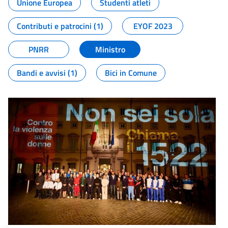
Unione Europea
Studenti atleti
Contributi e patrocini (1)
EYOF 2023
PNRR
Ministro
Bandi e avvisi (1)
Bici in Comune