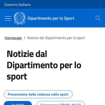
Vai al contenuto
Vai alla navigazione del sito
Governo Italiano
Dipartimento per lo Sport
Cerca
Homepage
/
Notizie dal Dipartimento per lo sport
Notizie dal
Dipartimento per lo
sport
Tutti i contenuti della pagina No
Prevenzione della violenza nello sport