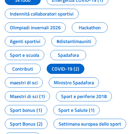
5x1000
Emergenza COVID-19 (1)
Indennità collaboratori sportivi
Olimpiadi invernali 2026
Hackathon
Agenti sportivi
#distantimauniti
Sport e scuola
Spadafora
Contributi
COVID-19 (2)
maestri di sci
Ministro Spadafora
Maestri di sci (1)
Sport e periferie 2018
Sport bonus (1)
Sport e Salute (1)
Sport Bonus (2)
Settimana europea dello sport