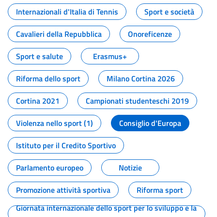
Internazionali d'Italia di Tennis
Sport e società
Cavalieri della Repubblica
Onoreficenze
Sport e salute
Erasmus+
Riforma dello sport
Milano Cortina 2026
Cortina 2021
Campionati studenteschi 2019
Violenza nello sport (1)
Consiglio d'Europa
Istituto per il Credito Sportivo
Parlamento europeo
Notizie
Promozione attività sportiva
Riforma sport
Giornata internazionale dello sport per lo sviluppo e la