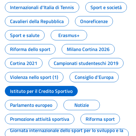
Internazionali d'Italia di Tennis
Sport e società
Cavalieri della Repubblica
Onoreficenze
Sport e salute
Erasmus+
Riforma dello sport
Milano Cortina 2026
Cortina 2021
Campionati studenteschi 2019
Violenza nello sport (1)
Consiglio d'Europa
Istituto per il Credito Sportivo
Parlamento europeo
Notizie
Promozione attività sportiva
Riforma sport
Giornata internazionale dello sport per lo sviluppo e la