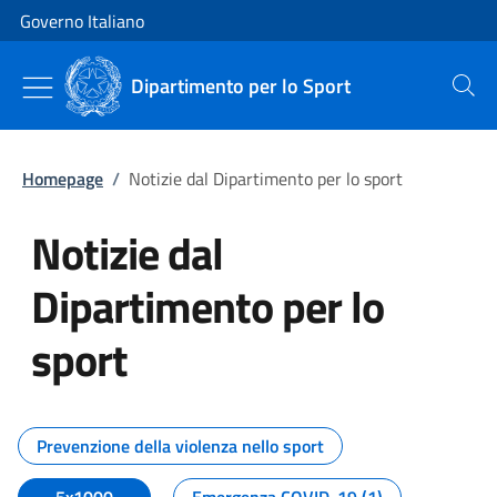
Vai al contenuto
Vai alla navigazione del sito
Governo Italiano
Dipartimento per lo Sport
Cerca
Homepage
/
Notizie dal Dipartimento per lo sport
Notizie dal
Dipartimento per lo
sport
Tutti i contenuti della pagina No
Prevenzione della violenza nello sport