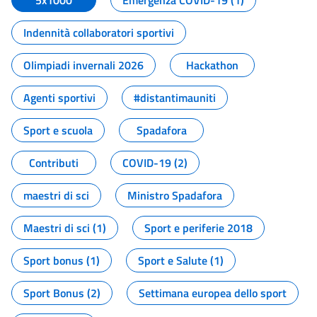
5x1000
Emergenza COVID-19 (1)
Indennità collaboratori sportivi
Olimpiadi invernali 2026
Hackathon
Agenti sportivi
#distantimauniti
Sport e scuola
Spadafora
Contributi
COVID-19 (2)
maestri di sci
Ministro Spadafora
Maestri di sci (1)
Sport e periferie 2018
Sport bonus (1)
Sport e Salute (1)
Sport Bonus (2)
Settimana europea dello sport