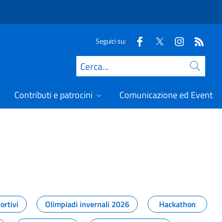
Seguici su:
Cerca
Contributi e patrocini
Comunicazione ed Eventi
t
ortivi
Olimpiadi invernali 2026
Hackathon