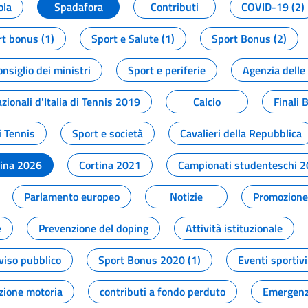
ola
Spadafora
Contributi
COVID-19 (2)
t bonus (1)
Sport e Salute (1)
Sport Bonus (2)
onsiglio dei ministri
Sport e periferie
Agenzia delle
zionali d'Italia di Tennis 2019
Calcio
Finali 
i Tennis
Sport e società
Cavalieri della Repubblica
tina 2026
Cortina 2021
Campionati studenteschi 
Parlamento europeo
Notizie
Promozione 
e
Prevenzione del doping
Attività istituzionale
viso pubblico
Sport Bonus 2020 (1)
Eventi sportivi
zione motoria
contributi a fondo perduto
Emergenz