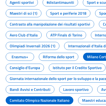
Agenti sportivi
#distantimauniti
Sport e scu
Maestri di sci (1)
Sport e periferie 2018
Spor
Contrasto alla manipolazione dei risultati sportivi
C
Aero Club d'Italia
ATP Finals di Torino
Interna
Olimpiadi Invernali 2026 (1)
Internazionali d'Italia d
Erasmus+
Riforma dello sport
Milano Cor
Consiglio d'Europa
Istituto per il Credito Sportivo
Giornata internazionale dello sport per lo sviluppo e la pac
Bandi Avvisi e Contributi
Lavoro sportivo
Av
Comitato Olimpico Nazionale Italiano
Maestri educa