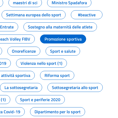
maestri di sci
Ministro Spadafora
Settimana europea dello sport
#beactive
 Entrate
Sostegno alla maternità delle atlete
Beach Volley FIBV
Promozione sportiva
Onoreficenze
Sport e salute
2019
Violenza nello sport (1)
attività sportiva
Riforma sport
La sottosegretaria
Sottosegretaria allo sport
 (1)
Sport e periferie 2020
a Covid-19
Dipartimento per lo sport