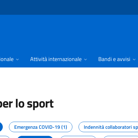
ionale
Attività internazionale
Bandi e avvisi
er lo sport
tizie dal Dipartimento per lo spor
Emergenza COVID-19 (1)
Indennità collaboratori sp